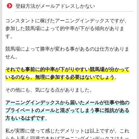
中山11R
2023/4/15
○
35,200円
登録方法がメールアドレスしかない
○
15,100円
2023/4/9
中山7R
コンスタントに稼げたアーニングインデックスですが、
○
123,300円
2023/4/2
阪神6R
参加した競馬場によって的中率が下がる傾向がありま
す。
○
6,000円
2023/3/19
阪神7R
×
0円
2023/3/11
阪神8R
競馬場によって勝率が変わる事があるのは仕方がありま
せん。
○
291,300円
2023/3/5
阪神4R
○
14,900円
2023/2/25
阪神6R
それでも事前に的中率が下がりやすい競馬場が分かって
いるのなら、無理に参加する必要はないでしょう
○
99,700円
。
2023/2/11
小倉5R
×
0円
2023/2/5
中京4R
その他にも、気になる点がありました。
中京11R
2023/1/21
○
47,500円
アーニングインデックスから届いたメールが仕事や他の
プライベートのメールと混ざってしまう事に抵抗がある
中山11R
2023/1/15
×
0円
方もいるはずです
。
中京10R
2023/1/8
○
12,200円
私が実際に使って感じたデメリットは以上ですが、これ
らを上手く回避できればアーニングインデックスはもっ