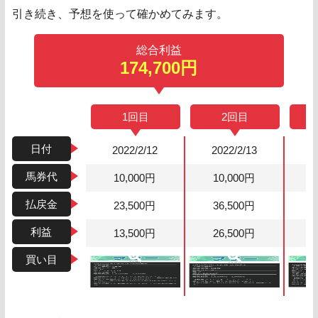
引き続き、予想を使って確かめてみます。
総合利益
174,700円
1回目
2回目
日付
2022/2/12
2022/2/13
2
馬券代
10,000円
10,000円
払戻金
23,500円
36,500円
利益
13,500円
26,500円
買い目