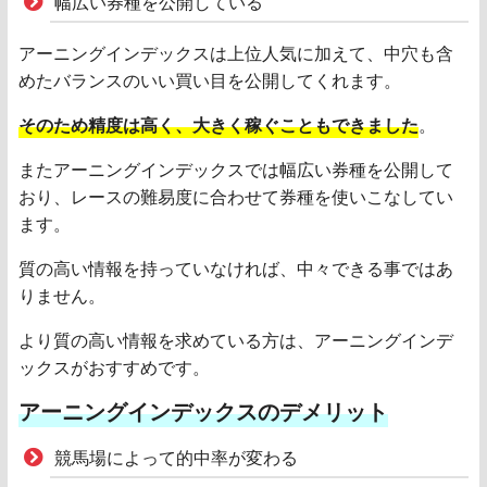
幅広い券種を公開している
○
66,900円
2023/8/19
新潟8R
○
12,500円
2023/8/13
札幌5R
アーニングインデックスは上位人気に加えて、中穴も含
めたバランスのいい買い目を公開してくれます。
×
0円
2023/7/23
福島5R
○
29,200円
2023/7/16
福島6R
そのため精度は高く、大きく稼ぐこともできました
。
函館10R
2023/7/8
×
0円
またアーニングインデックスでは幅広い券種を公開して
おり、レースの難易度に合わせて券種を使いこなしてい
○
27,000円
2023/7/1
中京9R
ます。
○
43,200円
2023/6/24
函館9R
質の高い情報を持っていなければ、中々できる事ではあ
○
14,500円
2023/6/18
東京9R
りません。
○
217,500円
2023/6/10
函館9R
より質の高い情報を求めている方は、アーニングインデ
×
0円
2023/6/3
阪神9R
ックスがおすすめです。
○
20,800円
2023/5/28
京都4R
アーニングインデックスのデメリット
○
10,900円
2023/5/14
京都9R
京都10R
2023/5/7
○
21,300円
競馬場によって的中率が変わる