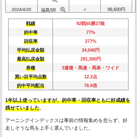
○
98,600円
2024/4/20
福島5R
○
6,300円
2024/4/7
阪神7R
戦績
92戦65勝27敗
○
12,700円
2024/3/31
中山9R
的中率
77%
○
38,900円
2024/3/17
中山9R
回収率
277%
○
12,100円
2024/3/16
阪神9R
平均払戻金額
34,040円
○
18,800円
2024/2/25
最高払戻金額
阪神7R
291,300円
券種
3連複・馬連・馬単・ワイド
○
22,500円
2024/2/17
京都9R
買い目平均点数
12.2点
×
0円
2024/2/11
東京8R
的中平均配当
76.6倍
京都12R
2024/1/28
○
11,200円
1年以上使っていますが、的中率・回収率ともに好成績を
○
6,900円
2024/1/20
京都6R
残せていました
。
×
0円
2024/1/8
京都4R
アーニングインデックスは事前の情報集めを怠らず、好
中山10R
2023/12/23
○
21,600円
走しそうな馬を上手く選んでいました。
○
100,900円
2023/12/17
阪神5R