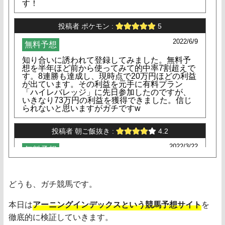
す！
投稿者
ポケモン
:
5
2022/6/9
無料予想
知り合いに誘われて登録してみました。無料予
想を半年ほど前から使ってみて的中率7割超えで
す。8連勝も達成し、現時点で20万円ほどの利益
が出ています。その利益を元手に有料プラン
「ハイレバレッジ」に先日参加したのですが、
いきなり73万円の利益を獲得できました。信じ
られないと思いますがガチですw
投稿者
朝ご飯抜き
:
4.2
2022/3/22
無料予想
アーニングインデックスさんの予想はなんと言
っても安定感が他とはレベルが違いますね。長
期的に使えば使うほど成績が上がっていくと思
どうも、ガチ競馬です。
うので複数レースに参加するのがいいと思いま
す。
本日は
アーニングインデックスという競馬予想サイト
を
徹底的に検証していきます。