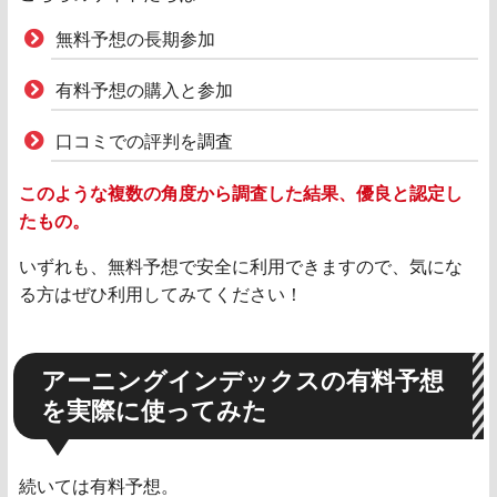
サイトとか書かれてますが、投稿している人たち
ケイバジャックポ
は絶対に予想に参加してないと思います。現に、
ット
59戦35勝24敗
69.5%
無料予想の長期参加
(KEIBAJACKPOT)
3月から利用を始めた私はすでに24万円以上の利
益を獲得してます。
有料予想の購入と参加
競馬リベンジャー
189戦132勝57敗
70.9%
ズ
口コミでの評判を調査
ピザー
穴馬ch25
197戦145勝52敗
74.6%
3
2022/3/22
このような複数の角度から調査した結果、優良と認定し
天才！穴馬党
38戦20勝18敗
57.9%
たもの。
その他
カチケン
214戦154勝60敗
72.9%
なんかここ気になってるんですが、ネットで検索
いずれも、無料予想で安全に利用できますので、気にな
しても競馬用語の説明しか出てこなくて不安で
リホラボ
101戦58勝43敗
58.4%
る方はぜひ利用してみてください！
す。大丈夫ですかね？
シンケイバ
112戦75勝37敗
67.9%
アーニングインデックスの有料予想
OMAKASE
49戦34勝15敗
71.4%
朝ご飯抜き
を実際に使ってみた
4.2
2022/3/22
ウマドラ
78戦52勝26敗
69.2%
無料予想
ウマミル
182戦122勝60敗
68.1%
続いては有料予想。
アーニングインデックスさんの予想はなんと言っ