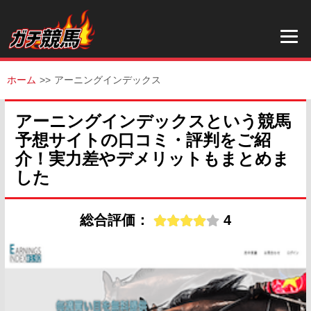
ホーム
アーニングインデックス
アーニングインデックスという競馬
予想サイトの口コミ・評判をご紹
介！実力差やデメリットもまとめま
した
総合評価：
4