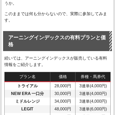
うか。
このままでは何も分からないので、実際に参加してみま
す。
アーニングインデックスの有料プランと価
格
続いては、アーニングインデックスが販売している有料
情報をご紹介します。
プラン名
価格
券種・馬券代
トライアル
28,000円
3連単(4,000円)
NEW ERA 一口分
30,000円
3連単(4,000円)
ミドルレンジ
34,000円
3連単(4,000円)
LEGIT
48,000円
3連単(6,000円)