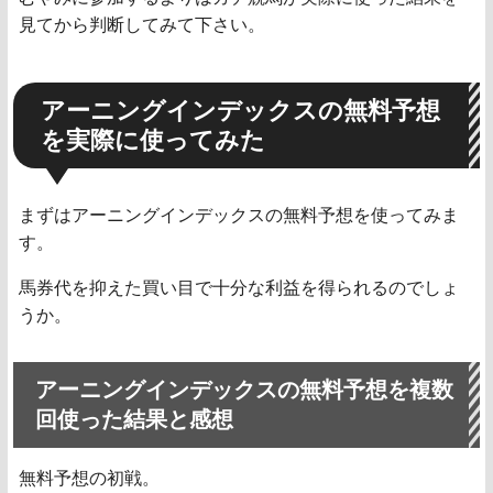
見てから判断してみて下さい。
アーニングインデックスの無料予想
を実際に使ってみた
まずはアーニングインデックスの無料予想を使ってみま
す。
馬券代を抑えた買い目で十分な利益を得られるのでしょ
うか。
アーニングインデックスの無料予想を複数
回使った結果と感想
無料予想の初戦。