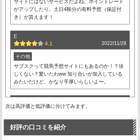
サイトにはないサービスだよね。ポイントレート
がアップしたり、土日4鞍分の有料予想（保証付
き）が貰えます！
E
4.1
2022/11/28
その他
サブスクって競馬予想サイトにもあるのか！？珍
しくない？驚いたわww 知り合いが加入している
みたいだけど、かなり手厚いらしいよ〜。
トリガー
2022/11/28
次は高評価と低評価に分けてみます。
前回、初参加（福島11R）で504,150円でした【参
加プラン：ハイレバレッジ】。来週は高額プラン
好評の口コミを紹介
の参加を検討しています。どのプランが良いか情
報提供求む。