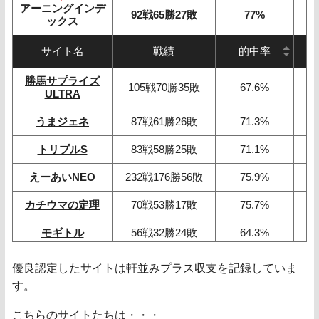
アーニングインデ
トライアルの#1.0は、情報料金もだけど、馬券代
92戦65勝27敗
77%
ックス
も安くすんだ。よくここまで絞って的中させるよ
なぁと関心。たぶん馬券代はレース毎で違うけ
サイト名
戦績
的中率
ど、基本少なそうだし、かなり読みは上手い。
勝馬サプライズ
105戦70勝35敗
67.6%
ULTRA
カービング
うまジェネ
87戦61勝26敗
71.3%
2.6
2022/3/22
トリプルS
83戦58勝25敗
71.1%
有料予想
有料予想が高額で手が出せないな。値下げ希望で
えーあいNEO
232戦176勝56敗
75.9%
す。
カチウマの定理
70戦53勝17敗
75.7%
モギトル
56戦32勝24敗
64.3%
匿名希望
4.7
2022/3/22
競馬レッドライナ
26戦19勝7敗
92.3%
優良認定したサイトは軒並みプラス収支を記録していま
ー
その他
す。
大当たり競馬
232戦159勝73敗
70.3%
ネットで当サイトを調べると、当たらない、詐欺
こちらのサイトたちは・・・