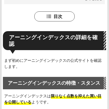
しても活動していて、重賞を含む数
多くのレースで万馬券を当ててき
た。これら経験と知識をもとに、競
目次
馬に関する有益な情報発信、そして
競馬予想サイトの健全性を見極める
専門家として活動を展開している。
アーニングインデックスの詳細を確
認
まず初めにアーニングインデックスの公式サイトを確認
します。
アーニングインデックスの特徴・スタンス
アーニングインデックスは
限りなく点数を抑えた買い目
を公開している
ようです。