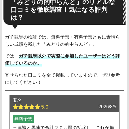
「みどりの的中らんど」のリアルな
口コミを徹底調査！気になる評判
は？
ガチ競馬の検証では、無料予想・有料予想ともに素晴ら
しい成績を残した「みどりの的中らんど」。
では、
ガチ競馬以外で実際に参加したユーザーはどう評
価しているのか。
寄せられた口コミを全て掲載していますので、ぜひ参考
にしてください！
匿名
5.0
2026/8/5
無料予想
三連複と馬連で合計２０万弱の払戻し。これが無