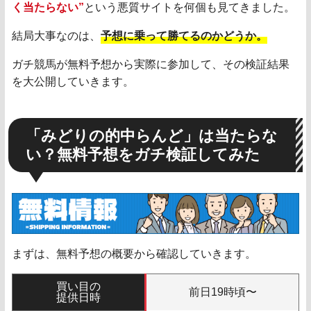
く当たらない”
という悪質サイトを何個も見てきました。
2025/12/13
中央
94,200円獲得
2025/11/29
中央
250,000円獲得
結局大事なのは、
予想に乗って勝てるのかどうか。
2025/11/23
中央
115,200円獲得
ガチ競馬が無料予想から実際に参加して、その検証結果
2025/11/16
中央
267,600円獲得
を大公開していきます。
2025/11/15
中央
131,600円獲得
2025/11/08
中央
68,500円獲得
2025/11/02
中央
521,000円獲得
「みどりの的中らんど」は当たらな
2025/11/02
中央
37,000円獲得
い？無料予想をガチ検証してみた
2025/10/26
中央
189,840円獲得
2025/10/26
中央
42,000円獲得
2025/10/19
中央
177,500円獲得
2025/10/19
中央
113,250円獲得
まずは、無料予想の概要から確認していきます。
買い目の
前日19時頃〜
提供日時