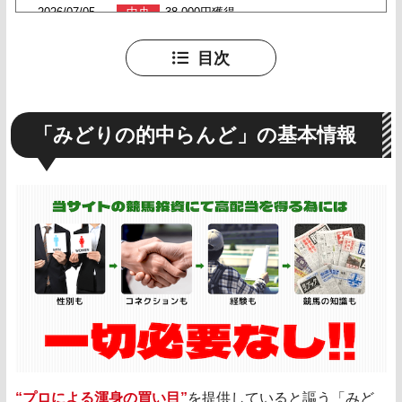
2026/07/05
中央
38,000円獲得
2026/07/04
中央
56,160円獲得
目次
2026/06/27
中央
52,440円獲得
2026/06/20
中央
129,000円獲得
2026/06/14
中央
70,500円獲得
「みどりの的中らんど」の基本情報
2026/06/13
中央
30,600円獲得
2026/06/07
中央
46,200円獲得
2026/06/06
中央
55,000円獲得
2026/05/24
中央
47,000円獲得
2026/05/23
中央
23,000円獲得
2026/05/16
中央
104,500円獲得
2026/05/09
中央
27,000円獲得
2026/05/02
中央
80,400円獲得
2026/04/26
中央
68,700円獲得
2026/04/19
中央
21,000円獲得
2026/04/11
中央
61,500円獲得
“プロによる渾身の買い目”
を提供していると謳う「みど