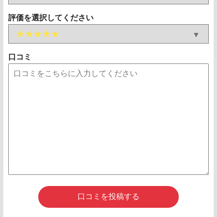
有料予想
評価を選択してください
最後に全部持っていったのは小倉10Rだったな。
関係者達の裏話で三連単的中。357万まで伸びる
とは想像してなかった。これは普通に自慢したく
口コミ
なる。てかする。
匿名
5.0
2026/7/8
有料予想
北九州記念で103万。最近好調のアナライザーに
乗っかったらこの結果です。評価に値するいいサ
イトだと思います。
匿名
5.0
2026/7/7