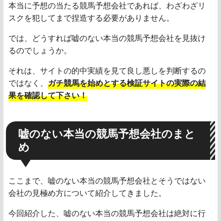
本当に予想の当たる競馬予想会社であれば、わざわざリ
スクを犯してまで捏造する必要がありません。
では、どうすれば嘘のない本当の競馬予想会社を見抜け
るのでしょうか。
それは、サイトの的中実績を見て良し悪しを判断するの
ではなく、
ガチ競馬を始めとする検証サイトの実際の結
果を確認して下さい！
嘘のない本当の競馬予想会社のまと
め
ここまで、嘘のない本当の競馬予想会社とそうではない
会社の見極め方について紹介してきました。
今回紹介した、嘘のない本当の競馬予想会社は絶対に行