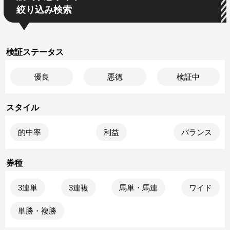
絞り込み検索
検証ステータス
優良
悪徳
検証中
スタイル
的中率
利益
バランス
券種
3連単
3連複
馬単・馬連
ワイド
単勝・複勝