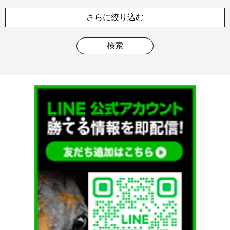
さらに絞り込む
馬券代
検索
2万円未満
15,000円未満
10,000円未満
5,000円未満
点数
10点未満
20点未満
30点未満
50点未満
特典
有
無