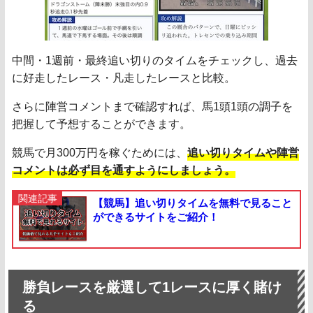
中間・1週前・最終追い切りのタイムをチェックし、過去
に好走したレース・凡走したレースと比較。
さらに陣営コメントまで確認すれば、馬1頭1頭の調子を
把握して予想することができます。
競馬で月300万円を稼ぐためには、
追い切りタイムや陣営
コメントは必ず目を通すようにしましょう。
関連記事
【競馬】追い切りタイムを無料で見ること
ができるサイトをご紹介！
勝負レースを厳選して1レースに厚く賭け
る