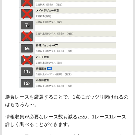
勝負レースを厳選することで、1点にガッツリ賭けれるの
はもちろん⋯。
情報収集が必要なレース数も減るため、1レース1レース
詳しく調べることができます。