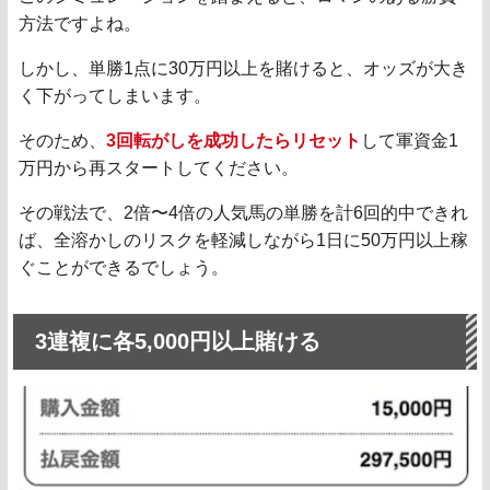
方法ですよね。
しかし、単勝1点に30万円以上を賭けると、オッズが大き
く下がってしまいます。
そのため、
3回転がしを成功したらリセット
して軍資金1
万円から再スタートしてください。
その戦法で、2倍〜4倍の人気馬の単勝を計6回的中できれ
ば、全溶かしのリスクを軽減しながら1日に50万円以上稼
ぐことができるでしょう。
3連複に各5,000円以上賭ける