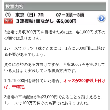
3連複で月収300万円を目指すためには、各1,000円以下の
少額では足りません。
1レースでガッツリ稼ぐためには、1点に5,000円以上賭け
る必要があるでしょう。
資金に余裕のある方向けですが、月収300万円を実現して
いる人はよく実践している勝負方法です。
1点に5,000円を賭けていた場合、
オッズが200倍以上付け
ば、帯確定。
3連複の平均配当が約23,000円であることを踏まえると、
1レースで100万円稼ぐのも夢ではありませんね。