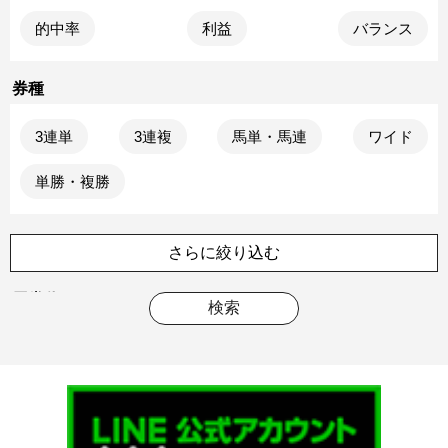
的中率
利益
バランス
券種
3連単
3連複
馬単・馬連
ワイド
単勝・複勝
さらに絞り込む
馬券代
検索
2万円未満
15,000円未満
10,000円未満
5,000円未満
点数