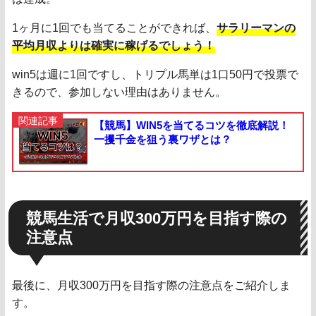
1ヶ月に1回でも当てることができれば、
サラリーマンの
平均月収よりは確実に稼げるでしょう！
win5は週に1回ですし、トリプル馬単は1口50円で投票で
きるので、参加しない理由はありません。
関連記事
【競馬】WIN5を当てるコツを徹底解説！
一攫千金を狙う裏ワザとは？
競馬生活で月収300万円を目指す際の
注意点
最後に、月収300万円を目指す際の注意点をご紹介しま
す。