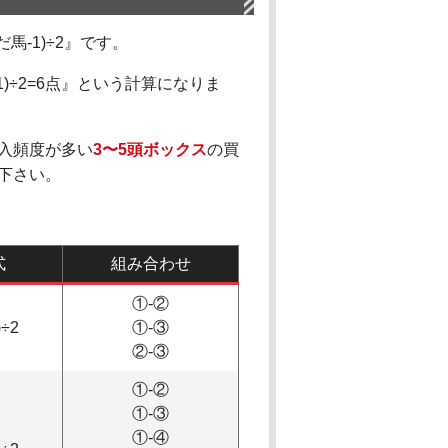
‐1)÷2』です。
)÷2=6点』という計算になりま
入頻度が多い
3〜5頭ボックス
の買
下さい。
式
組み合わせ
①-②
)÷2
①-③
②-③
①-②
①-③
①-④