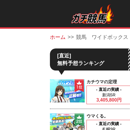
ホーム
競馬 ワイドボックス
[直近]
無料予想ランキング
カチウマの定理
- 直近の実績 -
新潟5R
3,405,800円
ウマくる。
- 直近の実績 -
札幌9R