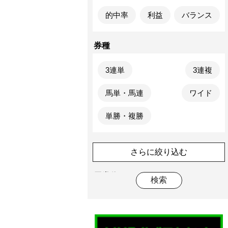
的中率
利益
バランス
券種
3連単
3連複
馬単・馬連
ワイド
単勝・複勝
さらに絞り込む
馬券代
検索
2万円未満
15,000円未満
10,000円未満
5,000円未満