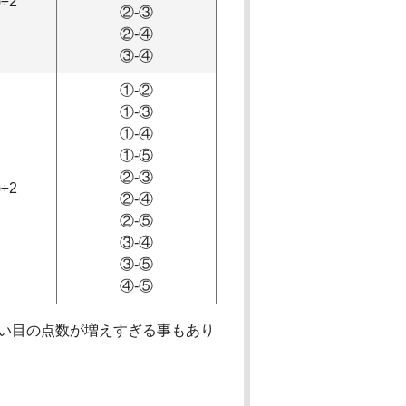
)÷2
②-③
②-④
③-④
①-②
①-③
①-④
①-⑤
②-③
)÷2
②-④
②-⑤
③-④
③-⑤
④-⑤
い目の点数が増えすぎる事もあり