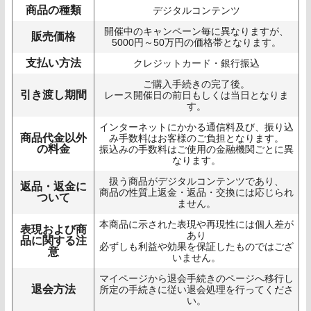
商品の種類
デジタルコンテンツ
開催中のキャンペーン毎に異なりますが、
販売価格
5000円～50万円の価格帯となります。
支払い方法
クレジットカード・銀行振込
ご購入手続きの完了後。
引き渡し期間
レース開催日の前日もしくは当日となりま
す。
インターネットにかかる通信料及び、振り込
商品代金以外
み手数料はお客様のご負担となります。
の料金
振込みの手数料はご使用の金融機関ごとに異
なります。
扱う商品がデジタルコンテンツであり、
返品・返金に
商品の性質上返金・返品・交換には応じられ
ついて
ません。
本商品に示された表現や再現性には個人差が
表現および商
あり
品に関する注
必ずしも利益や効果を保証したものではござ
意
いません。
マイページから退会手続きのページへ移行し
退会方法
所定の手続きに従い退会処理を行ってくださ
い。