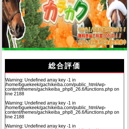
総合評価
Warning
: Undefined array key -1 in
/home/bguekeek/gachikeiba.com/public_html/wp-
content/themes/gachikeiba_php8_26.6/functions.php
on
line
2188
Warning
: Undefined array key -1 in
/home/bguekeek/gachikeiba.com/public_html/wp-
content/themes/gachikeiba_php8_26.6/functions.php
on
line
2188
Warning
: Undefined array key -1 in