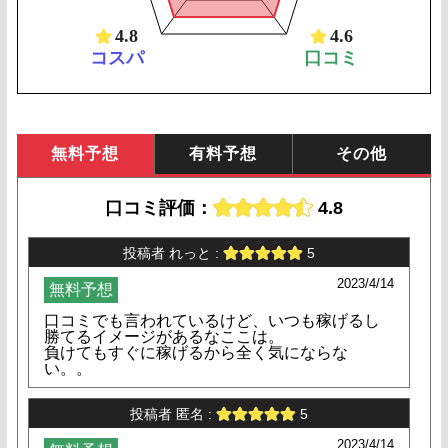
4.8
4.6
コスパ
口コミ
無料予想
有料予想
その他
口コミ評価：
4.8
投稿者
れっと
:
5
2023/4/14
無料予想
口コミでも言われているけど、いつも稼げるし
勝てるイメージがあるなここは。
負けてもすぐに稼げるから全く気にならな
い。。
投稿者
匿名
:
5
2023/4/14