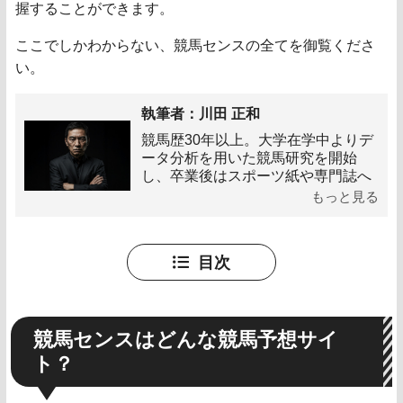
握することができます。
ここでしかわからない、競馬センスの全てを御覧くださ
い。
執筆者：川田 正和
競馬歴30年以上。大学在学中よりデ
ータ分析を用いた競馬研究を開始
し、卒業後はスポーツ紙や専門誌へ
の寄稿を多数行う。過去に予想屋と
もっと見る
しても活動していて、重賞を含む数
多くのレースで万馬券を当ててき
た。これら経験と知識をもとに、競
目次
馬に関する有益な情報発信、そして
競馬予想サイトの健全性を見極める
専門家として活動を展開している。
競馬センスはどんな競馬予想サイ
ト？