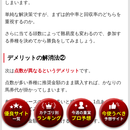
しまいます。
○
16,160円
2024/2/9
船橋3R
単純な解決策ですが、まずは的中率と回収率のどちらを
○
16,200円
2024/2/8
笠松9R
重視するのか。
姫路12R
2024/2/7
○
13,440円
さらに当てる頭数によって難易度も変わるので、参加す
る券種を決めてから勝負をしてみましょう。
名古屋5R
2024/1/29
○
10,500円
東京11R
デメリットの解消法②
2024/1/28
○
20,700円
姫路10R
次は
点数が異なるというデメリット
です。
2024/1/25
○
19,840円
○
95,040円
点数が多い券種に推奨金額のまま購入すれば、かなりの
2024/1/24
高知4R
馬券代が掛かってしまいます。
中山11R
2024/1/20
×
0円
参加するレースの点数が多いと感じたら、1点あたりの馬
○
83,200円
2024/1/16
姫路5R
券代を下げてみて下さい。
○
52,200円
2024/1/15
船橋4R
無理のない金額で利用し続ける事が重要です。
園田11R
2024/1/11
×
0円