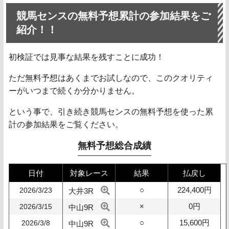
競馬センスの無料予想累計の参加結果をご
紹介！！
初検証では見事な結果を残すことに成功！
ただ無料予想はあくまでお試しなので、このクオリティ
ーがいつまで続くか分かりません。
という事で、引き続き競馬センスの無料予想を使った累
計の参加結果をご覧ください。
無料予想総合成績
日付
対象レース
結果
払戻し
○
224,400円
2026/3/23
大井3R
×
0円
2026/3/15
中山9R
○
15,600円
2026/3/8
中山9R