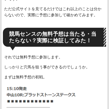
ただ公式サイトを見てるだけではこれ以上のことは分か
らないので、実際に予想に参加して確かめてみます。
競馬センスの無料予想は当たる・当
たらない？実際に検証してみた！
それでは無料予想に参加します。
しっかりと穴馬を狙う事ができるのでしょうか。
まずは無料予想の初戦。