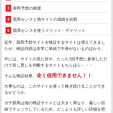
有料予想の精度
競馬センスと他サイトの成績を比較
競馬センスを使うメリット・デメリット
近年、競馬予想サイトを検証するサイトは増えてきまし
たが、検証内容は非常に単純で中身がないものばかり。
中には、サイトの見た目や、たった1回予想に参加しただ
けで良し悪しを判断するサイトもちらほら・・・
全く信用できません！！
そんな検証結果、
大事なのは、このサイトを使って稼ぎ続けることができ
るかどうか。
ガチ競馬は他の検証サイトとは大きく異なり、厳しい目
線でチェックしているため、どこよりも詳しい詳細を把