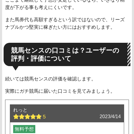
○
87,000円
2026/1/17
中山8R
度が下がる事も考えにくいです。
○
103,400円
2026/1/16
大井7R
○
13,800円
また馬券代も高額すぎるという訳ではないので、リーズ
2026/1/14
大井7R
ナブルかつ堅実に稼ぎたい方にはおすすめします。
○
40,600円
2026/1/13
大井5R
園田11R
2026/1/8
×
0円
競馬センスの口コミは？ユーザーの
○
91,200円
2026/1/5
京都8R
評判・評価について
○
26,000円
2025/12/28
中山6R
○
14,600円
2025/12/24
大井1R
続いては競馬センスの評価を確認します。
○
20,200円
2025/12/22
水沢8R
×
0円
実際にガチ競馬に届いた口コミを見てみましょう。
2025/12/20
中山7R
○
13,800円
2025/12/17
川崎5R
れっと
○
20,800円
2025/12/15
水沢6R
5
2023/4/14
×
0円
2025/12/12
船橋3R
無料予想
○
37,800円
2025/12/10
船橋2R