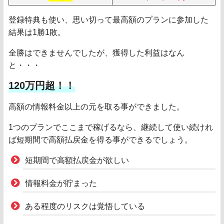
×
0円
2024/10/13
京都6R
登録特典も使い、思い切って最高額のプランに参加した
○
68,700円
2024/10/11
川崎4R
結果は1勝1敗。
○
30,300円
2024/10/7
川崎2R
全勝はできませんでしたが、獲得した利益はなん
○
11,900円
2024/10/6
東京6R
と・・・
○
24,000円
2024/10/5
新潟9R
120万円超！！
○
143,400円
2024/10/2
門別2R
高額の情報料金以上の元を取る事ができました。
○
24,900円
2024/9/26
門別3R
中京10R
1つのプランでここまで稼げるなら、継続して使い続けれ
2024/9/22
×
0円
ば短期間で高額払戻金を得る事ができるでしょう。
×
0円
2024/9/16
中山8R
短期間で高額払戻金が欲しい
○
48,300円
2024/9/11
門別2R
×
0円
2024/9/5
川崎2R
情報料金が貯まった
○
36,000円
2024/9/2
川崎1R
ある程度のリスクは覚悟している
札幌10R
2024/9/1
○
177,800円