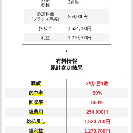
3連単
○
15,600円
2024/11/10
券種
京都8R
○
50,400円
参加料金
2024/11/9
東京9R
254,000円
(プラン＋馬券)
○
17,400円
2024/11/7
門別5R
払戻金
1,524,700円
×
0円
2024/11/5
園田8R
利益
1,270,700円
○
19,400円
2024/11/2
福島9R
名古屋7R
2024/11/1
○
22,400円
有料情報
名古屋9R
累計参加結果
2024/10/31
○
33,050円
×
0円
2024/10/27
京都8R
戦績
2戦1勝1敗
園田11R
2024/10/24
○
17,760円
的中率
50%
回収率
600%
○
31,000円
2024/10/23
笠松8R
総費用
254,000円
京都11R
2024/10/19
○
16,900円
総払戻し
1,524,700円
名古屋9R
2024/10/17
○
32,490円
総利益
1,270,700円