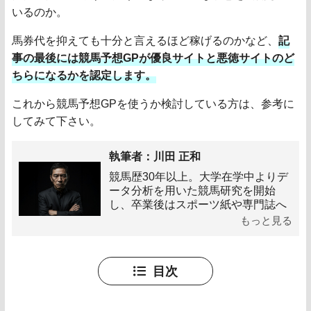
いるのか。
馬券代を抑えても十分と言えるほど稼げるのかなど、
記
事の最後には競馬予想GPが優良サイトと悪徳サイトのど
ちらになるかを認定します。
これから競馬予想GPを使うか検討している方は、参考に
してみて下さい。
執筆者：川田 正和
競馬歴30年以上。大学在学中よりデ
ータ分析を用いた競馬研究を開始
し、卒業後はスポーツ紙や専門誌へ
の寄稿を多数行う。過去に予想屋と
もっと見る
しても活動していて、重賞を含む数
多くのレースで万馬券を当ててき
た。これら経験と知識をもとに、競
目次
馬に関する有益な情報発信、そして
競馬予想サイトの健全性を見極める
専門家として活動を展開している。