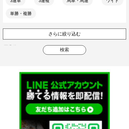
3連単
3連複
馬単・馬連
ワイド
単勝・複勝
さらに絞り込む
馬券代
検索
2万円未満
15,000円未満
10,000円未満
5,000円未満
点数
10点未満
20点未満
30点未満
50点未満
特典