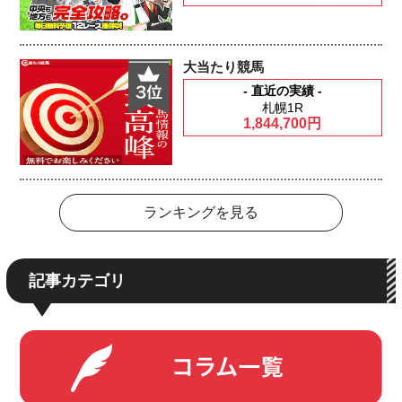
大当たり競馬
- 直近の実績 -
札幌1R
1,844,700円
ランキングを見る
記事カテゴリ