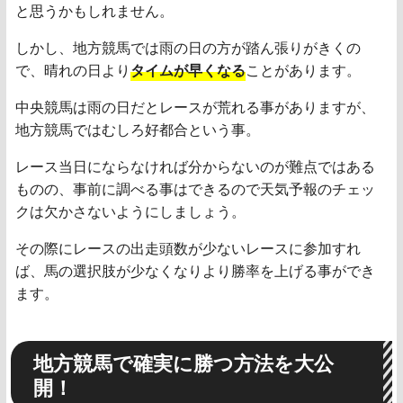
と思うかもしれません。
しかし、地方競馬では雨の日の方が踏ん張りがきくの
で、晴れの日より
タイムが早くなる
ことがあります。
中央競馬は雨の日だとレースが荒れる事がありますが、
地方競馬ではむしろ好都合という事。
レース当日にならなければ分からないのが難点ではある
ものの、事前に調べる事はできるので天気予報のチェッ
クは欠かさないようにしましょう。
その際にレースの出走頭数が少ないレースに参加すれ
ば、馬の選択肢が少なくなりより勝率を上げる事ができ
ます。
地方競馬で確実に勝つ方法を大公
開！