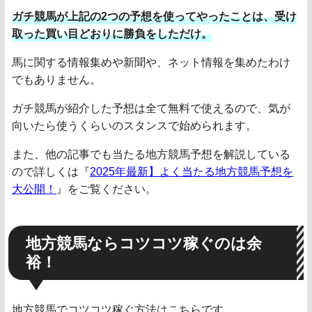
ガチ競馬が上記の2つの予想を使ってやったことは、受け
取った買い目どおりに勝負をしただけ。
馬に関する情報集めや新聞や、ネット情報を集めたわけ
でもありません。
ガチ競馬が紹介した予想は全て無料で使えるので、気が
向いたら使うくらいのスタンスで始められます。
また、他の記事でも当たる地方競馬予想を解説している
ので詳しくは『
2025年最新】よく当たる地方競馬予想を
大公開！
』をご覧ください。
地方競馬ならコツコツ稼ぐのは余
裕！
地方競馬でコツコツ稼ぐ方法はこちらです。