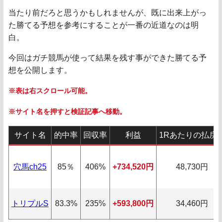
当たり前だろと思うかもしれませんが、既に出来上がっ
た勝てる予想を参考にすることが一番の近道なのは明
白。
今回はガチ競馬が使って結果を残す事ができた勝てる予
想を公開します。
※表は右スクロール可能。
※サイト名を押すと検証記事へ移動。
サイト名
的中率
回収率
利益
1Rあたりの払戻
穴馬ch25
85％
406%
+734,520円
48,730円
トリプルS
83.3%
235%
+593,800円
34,460円