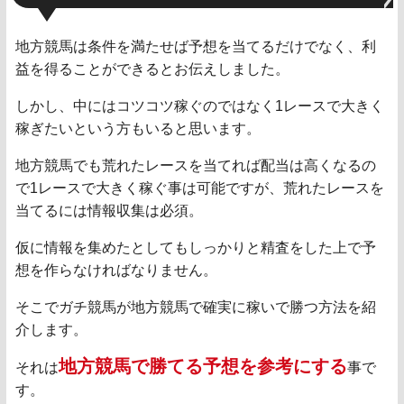
地方競馬は条件を満たせば予想を当てるだけでなく、利
益を得ることができるとお伝えしました。
しかし、中にはコツコツ稼ぐのではなく1レースで大きく
稼ぎたいという方もいると思います。
地方競馬でも荒れたレースを当てれば配当は高くなるの
で1レースで大きく稼ぐ事は可能ですが、荒れたレースを
当てるには情報収集は必須。
仮に情報を集めたとしてもしっかりと精査をした上で予
想を作らなければなりません。
そこでガチ競馬が地方競馬で確実に稼いで勝つ方法を紹
介します。
地方競馬で勝てる予想を参考にする
それは
事で
す。