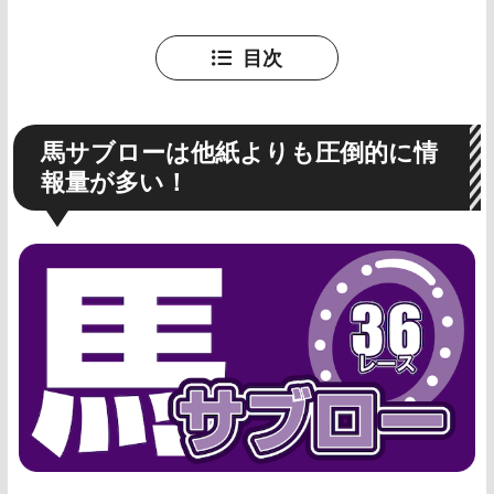
目次
馬サブローは他紙よりも圧倒的に情
報量が多い！