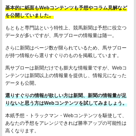
基本的に紙面もWebコンテンツも予想やコラム見解など
を公開していました。
もともと専門誌という特性上、競馬新聞は予想に役立つ
データが多いですが、馬サブローの情報量は随一。
さらに新聞はページ数が限られているため、馬サブロー
が持つ情報から選りすぐりのものを掲載しています。
馬サブローは新聞だけでも膨大な情報量ですが、Webコ
ンテンツは新聞以上の情報量を提供し、情報元になった
データも公開。
選りすぐりの情報が欲しい方は新聞、新聞の情報量が足
りないと思う方はWebコンテンツを試してみましょう。
本紙予想・トラックマン・Webコンテンツを駆使して、
あなたの予想をアレンジできれば勝率アップの可能性は
高くなります。