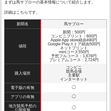
まずは馬サブローの基本情報について紹介します。
詳細はこちらです。
新聞名
馬サブロー
新聞：500円
コンビニプリント：600円
Apple App store経由490円
Google Playストア経由500円
値段
ネットプリント
miniコース550円
予想フルコース：1,676円
プレミアムコース：2,724円
コンビニ
競馬会場
購入場所
主要駅
インターネット
◯
電子版の有無
◯
アプリの有無
地方競馬予想の
◯
公開有無