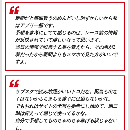
新聞だと毎回買うのめんどいし恥ずかしいから私
はアプリ一筋です。
予想を参考にしてて感じるのは、レース前の情報
が反映されていて嬉しいなって思います。
当日の情報で投票する馬を変えたら、その馬が1
着だったから新聞よりもスマホで見た方がいいで
すよ。
サブスクで読み放題がいいトコだな。配当も出な
くはないからちまちま稼ぐには困らないかな。
でもおれはサイトの予想を参考にし始めて、馬三
郎は抑えって感じで使ってるかな。
自分で予想してもめちゃめちゃ稼げる訳じゃない
し。