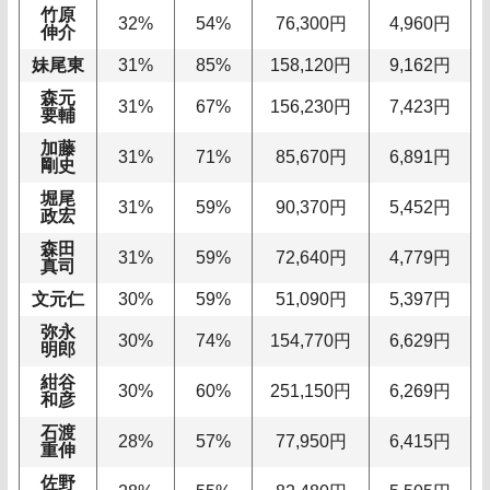
竹原
32%
54%
76,300円
4,960円
伸介
妹尾東
31%
85%
158,120円
9,162円
森元
31%
67%
156,230円
7,423円
要輔
加藤
31%
71%
85,670円
6,891円
剛史
堀尾
31%
59%
90,370円
5,452円
政宏
森田
31%
59%
72,640円
4,779円
真司
文元仁
30%
59%
51,090円
5,397円
弥永
30%
74%
154,770円
6,629円
明郎
紺谷
30%
60%
251,150円
6,269円
和彦
石渡
28%
57%
77,950円
6,415円
重伸
佐野