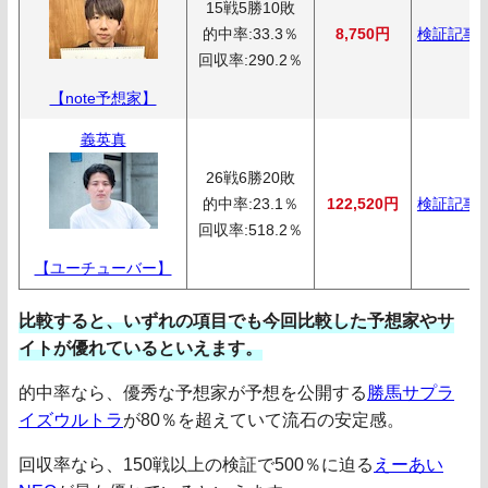
15戦5勝10敗
的中率:33.3％
8,750円
検証記事
回収率:290.2％
【note予想家】
義英真
26戦6勝20敗
的中率:23.1％
122,520円
検証記事
回収率:518.2％
【ユーチューバー】
比較すると、いずれの項目でも今回比較した予想家やサ
イトが優れているといえます。
的中率なら、優秀な予想家が予想を公開する
勝馬サプラ
イズウルトラ
が80％を超えていて流石の安定感。
回収率なら、150戦以上の検証で500％に迫る
えーあい