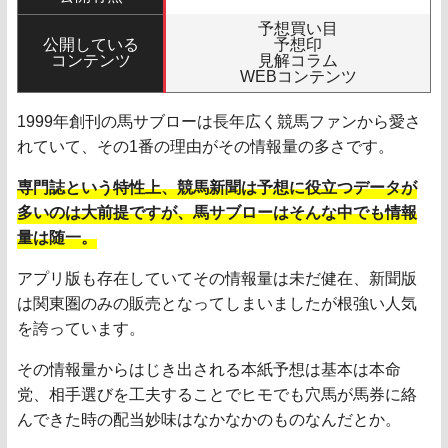
予想買い目
公開している
予想印
コンテンツ
見解コラム
WEBコンテンツ
1999年創刊の馬サブローは長年広く競馬ファンから愛さ
れていて、その1番の理由がその情報量の多さです。
専門誌という特性上、競馬新聞は予想に役立つデータが
多いのは大前提ですが、馬サブローはそんな中でも情報
量は随一。
アプリ版も存在していてその情報量は未だ健在、新聞版
は関東圏のみの販売となってしまいましたが根強い人気
を誇っています。
その情報量からはじき出される本紙予想は基本は本命
党、相手選びを工夫することでヒモでも穴馬が馬券に絡
んできた時の配当妙味はなかなかのものなんだとか。