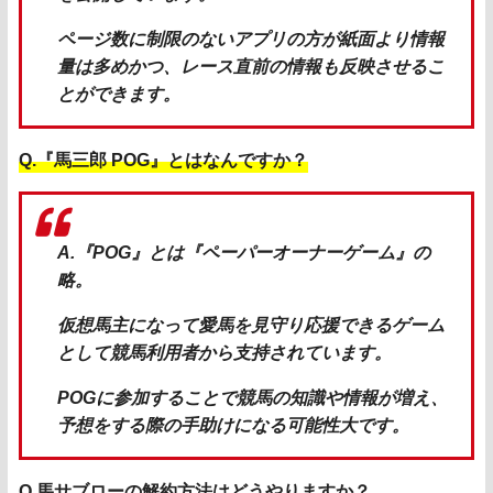
ページ数に制限のないアプリの方が紙面より情報
量は多めかつ、レース直前の情報も反映させるこ
とができます。
Q.『馬三郎 POG』とはなんですか？
A.『POG』とは『ペーパーオーナーゲーム』の
略。
仮想馬主になって愛馬を見守り応援できるゲーム
として競馬利用者から支持されています。
POGに参加することで競馬の知識や情報が増え、
予想をする際の手助けになる可能性大です。
Q.馬サブローの解約方法はどうやりますか？