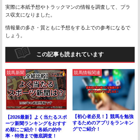
実際に本紙予想やトラックマンの情報を調査して、プラ
ス収支になりました。
情報量の多さ・質ともに予想をする上での参考になるで
しょう。
この記事も読まれています
競馬新聞
競馬情報関連
【初心者必見！】競馬を勉強
【2026最新】よく当たるスポ
するためのアプリをランキン
ーツ新聞ランキングをおすす
グでご紹介！
め順にご紹介！各紙の的中
率・特徴まで徹底調査！