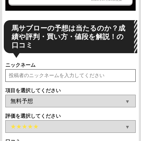
馬サブローの予想は当たるのか？成
績や評判・買い方・値段を解説！の
口コミ
ニックネーム
項目を選択してください
評価を選択してください