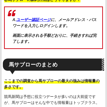
A.
ユーザー認証ページ
に、メールアドレス・パス
ワードを入力しログインします。
画面に表示される手順どおりに、手続きすれば完
了します。
馬サブローのまとめ
ここまでの調査から馬サブローの最大の強みは情報量の
多さです。
競馬新聞は予想に役立つデータが多いのは大前提です
が、馬サブローはそんな中でも情報量はトップクラス。