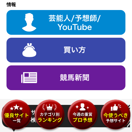
情報
競馬予想サイト
絞り込み検索