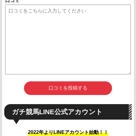
口コミ
ガチ競馬LINE公式アカウント
2022年よりLINEアカウント始動！！