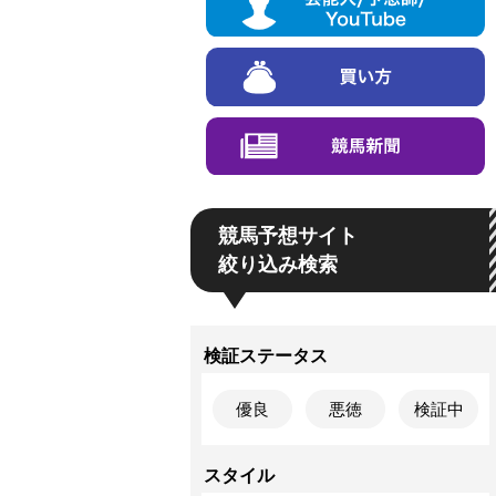
競馬予想サイト
絞り込み検索
検証ステータス
優良
悪徳
検証中
スタイル