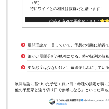
（笑）
特にワイドとの相性は抜群だと思います！
投稿者
京都の馬複おじさん
:
無料予想
買い目が少なく、券種もハッキリ明示されて
展開理論が一貫していて、予想の根拠に納得
点100円ずつでも勝負になるスタイルで、初
家だと思います。
細かい展開分析が勉強になる。枠や隊列の解
投稿者
JRAしか勝たんマン
:
更新頻度は少ないけど、毎週楽しみにしてい
無料予想
ちかさんの無料予想は週1だけど、情報量が
展開理論に基づいた予想＋買い目・券種の指定
が特に
展開解説＋券種＋買い目までしっかり書いて
他の予想家と違う切り口で参考になる」といった声も
はめちゃありがたい。
1レースを丁寧に見てる感じが伝わる。