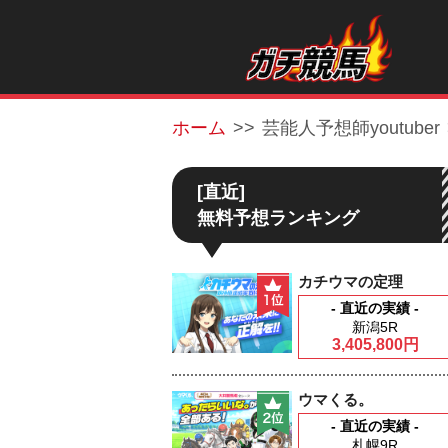
ホーム
芸能人予想師youtuber
[直近]
無料予想ランキング
カチウマの定理
- 直近の実績 -
新潟5R
3,405,800円
ウマくる。
- 直近の実績 -
札幌9R