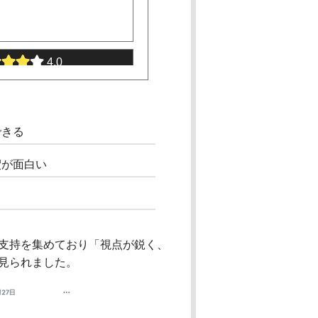
4.0
2025/7/14
るので実践しやすい。1
できる
心者でも使いやすい予想
釈が面白い
5.0
る
2025/7/9
すごい。
支持を集めており「視点が鋭く、
あって、買う側として
見られました。