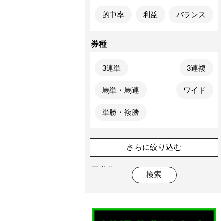
的中率
利益
バランス
券種
3連単
3連複
馬単・馬連
ワイド
単勝・複勝
さらに絞り込む
馬券代
検索
2万円未満
15,000円未満
10,000円未満
5,000円未満