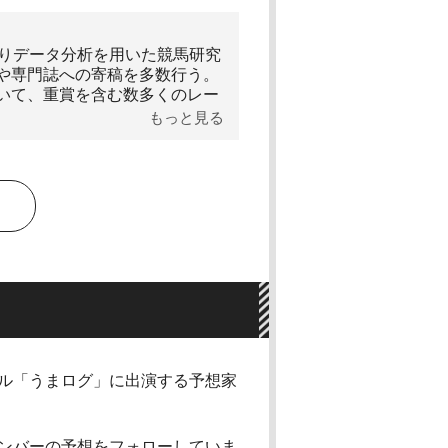
よりデータ分析を用いた競馬研究
や専門誌への寄稿を多数行う。
いて、重賞を含む数多くのレー
ら経験と知識をもとに、競馬に
もっと見る
競馬予想サイトの健全性を見極
ている。
ネル「うまログ」に出演する予想家
ンバーの予想をフォローしていま