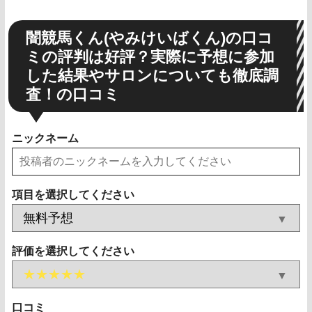
闇競馬くん(やみけいばくん)の口コ
ミの評判は好評？実際に予想に参加
した結果やサロンについても徹底調
査！の口コミ
ニックネーム
項目を選択してください
評価を選択してください
口コミ