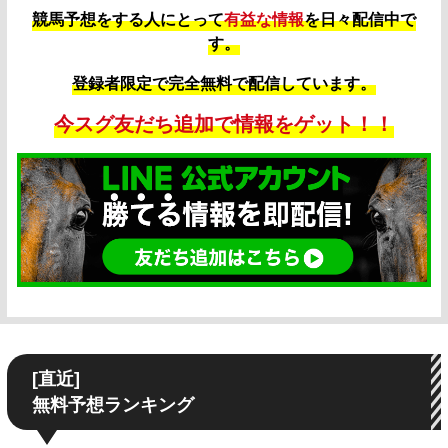
競馬予想をする人にとって
有益な情報
を日々配信中で
す。
登録者限定で完全無料で配信しています。
今スグ友だち追加で情報をゲット！！
[直近]
無料予想ランキング