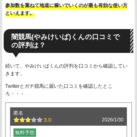
参加数を重ねて地道に稼いでいくのが最も有効な使い方
といえます。
闇競馬(やみけいば)くんの口コミで
の評判は？
続いて、やみけいばくんの評判を口コミから確認してい
きます。
Twitterとガチ競馬に届いた口コミを確認したとこ
ろ・・・
匿名
3.0
2026/1/30
無料予想