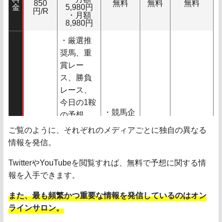
850
無料
無料
無料
金
5,980円
円/R
・月額
8,980円
・厳選推
奨馬、重
賞レー
ス、勝負
レース、
今日の1鞍
・競馬企
の予想
画動画
ご覧のように、それぞれのメディアごとに独自の異なる
・重賞
・厳選推
情報を発信。
レース
・重賞買
奨馬【マ
・重賞
・日常生
の予想
い目公開
ーク付
TwitterやYouTubeを閲覧すれば、無料で予想に関する情
レース
活投稿
印
き】
報を入手できます。
追い切
・重賞レ
・自身の
り短評
・中央
ース結果
・本日の
また、最も頻繁かつ重要な情報を発信しているのはオン
発
YouTube
競馬の
振り返り
信
複勝転が
ラインサロン。
・note
内
動画切り
注目馬
し
容
記事公