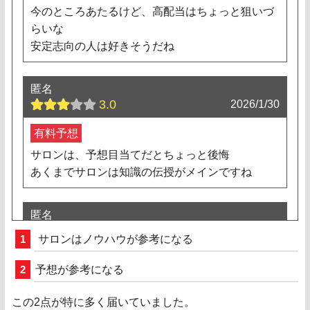
今のところあたるけど、高配当はちょっと狙いづ
らいな
安定志向の人は好きそうだね
匿名
3.0
2026/1/30
有料予想
サロンは、予想目当てだとちょっと後悔
あくまでサロンは知識の伝授がメインですね
匿名
5.0
2026/1/30
サロンはノウハウが参考になる
有料予想
予想が参考になる
サロンの知識は参考になりますね
ちゃんと競馬を分かってる人の発言でいつも参考
この2点が特に多く届いていました。