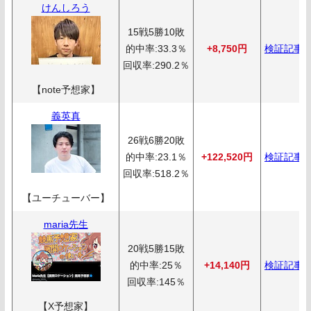
⭕️
ロカヒ
2
けんしろう
【京都8R 4歳以上1勝】
15戦5勝10敗
2026/01/17
×
モズケイスター
的中率:33.3％
+8,750円
検証記事
【京都7R 4歳以上1勝】
回収率:290.2％
2026/01/17
【note予想家】
⭕️
ホウショウウルクス
6
【京都4R 3歳新馬】
義英真
2026/01/17
⭕️
テスタヴェローチェ
2
26戦6勝20敗
【京都3R 3歳未勝利】
的中率:23.1％
+122,520円
検証記事
2026/01/17
回収率:518.2％
×
スターツトゥディ
【中山3R 3歳新馬】
【ユーチューバー】
2026/01/17
×
サントマーレ
maria先生
【中山1R 3歳未勝利】
20戦5勝15敗
2026/01/17
⭕️
リアライズグリント
1
的中率:25％
+14,140円
検証記事
【京都1R 3歳未勝利】
回収率:145％
【X予想家】