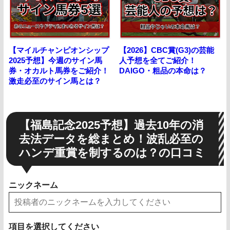
【マイルチャンピオンシップ
【2026】CBC賞(G3)の芸能
2025予想】今週のサイン馬
人予想を全てご紹介！
券・オカルト馬券をご紹介！
DAIGO・粗品の本命は？
激走必至のサイン馬とは？
【福島記念2025予想】過去10年の消
去法データを総まとめ！波乱必至の
ハンデ重賞を制するのは？の口コミ
ニックネーム
項目を選択してください