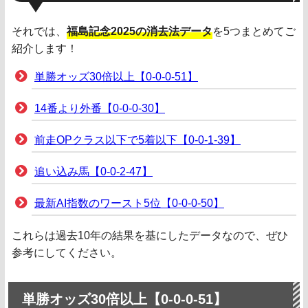
それでは、
福島記念2025の消去法データ
を5つまとめてご
紹介します！
単勝オッズ30倍以上【0-0-0-51】
14番より外番【0-0-0-30】
前走OPクラス以下で5着以下【0-0-1-39】
追い込み馬【0-0-2-47】
最新AI指数のワースト5位【0-0-0-50】
これらは過去10年の結果を基にしたデータなので、ぜひ
参考にしてください。
単勝オッズ30倍以上【0-0-0-51】