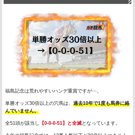
福島記念は荒れやすいハンデ重賞ですが⋯。
単勝オッズ30倍以上の穴馬は、
過去10年で1度も馬券に絡
んでいません。
全51頭が該当し
【0-0-0-51】と全滅
となっています。