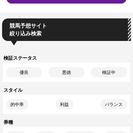
競馬予想サイト
絞り込み検索
検証ステータス
優良
悪徳
検証中
スタイル
的中率
利益
バランス
券種