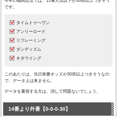
今年の福島記念では、12番人気以下が30倍以上つきそう
です。
タイムトゥヘヴン
アンリーロード
リフレーミング
ダンディズム
キタウイング
このあたりは、当日単勝オッズが30倍以上つきそうなの
で、データ上は来ません。
データを重視する方は、消して問題ないでしょう。
14番より外番【0-0-0-30】