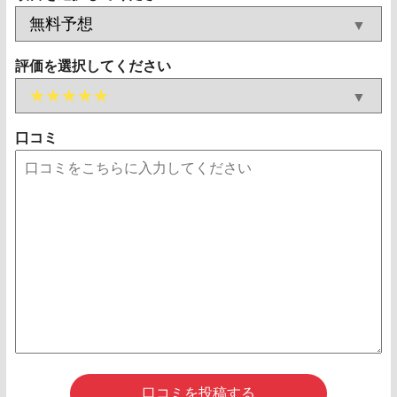
評価を選択してください
口コミ