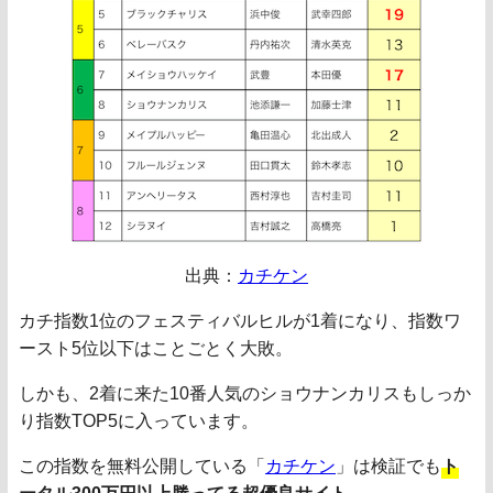
出典：
カチケン
カチ指数1位のフェスティバルヒルが1着になり、指数ワ
ースト5位以下はことごとく大敗。
しかも、2着に来た10番人気のショウナンカリスもしっか
り指数TOP5に入っています。
この指数を無料公開している「
カチケン
」は検証でも
ト