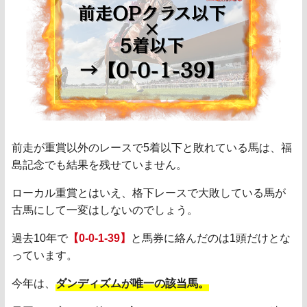
前走が重賞以外のレースで5着以下と敗れている馬は、福
島記念でも結果を残せていません。
ローカル重賞とはいえ、格下レースで大敗している馬が
古馬にして一変はしないのでしょう。
過去10年で
【0-0-1-39】
と馬券に絡んだのは1頭だけとな
っています。
今年は、
ダンディズムが唯一の該当馬。