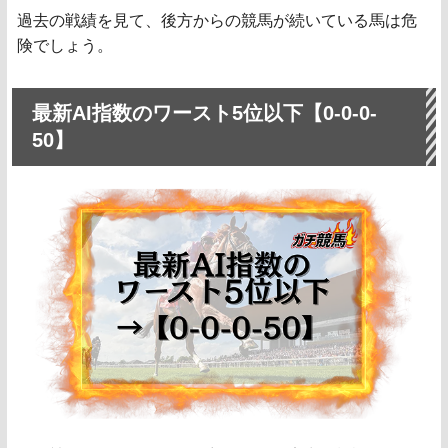
過去の戦績を見て、後方からの競馬が続いている馬は危
険でしょう。
最新AI指数のワースト5位以下【0-0-0-
50】