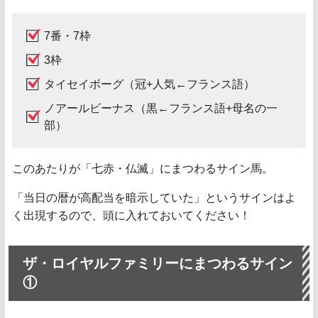
7番・7枠
3枠
タイセイボーグ（冠+人気←フランス語）
ノアールビーナス（黒←フランス語+母名の一
部）
このあたりが「七赤・仏滅」にまつわるサイン馬。
「当日の暦が高配当を暗示していた」というサインはよ
く出現するので、頭に入れておいてください！
ザ・ロイヤルファミリーにまつわるサイン
①