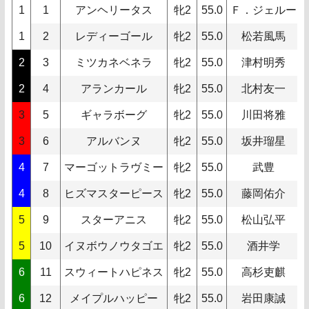
1
1
アンヘリータス
牝2
55.0
Ｆ．ジェルー
1
2
レディーゴール
牝2
55.0
松若風馬
2
3
ミツカネベネラ
牝2
55.0
津村明秀
2
4
アランカール
牝2
55.0
北村友一
3
5
ギャラボーグ
牝2
55.0
川田将雅
3
6
アルバンヌ
牝2
55.0
坂井瑠星
4
7
マーゴットラヴミー
牝2
55.0
武豊
4
8
ヒズマスターピース
牝2
55.0
藤岡佑介
5
9
スターアニス
牝2
55.0
松山弘平
5
10
イヌボウノウタゴエ
牝2
55.0
酒井学
6
11
スウィートハピネス
牝2
55.0
高杉吏麒
6
12
メイプルハッピー
牝2
55.0
岩田康誠