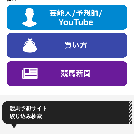
競馬予想サイト
絞り込み検索