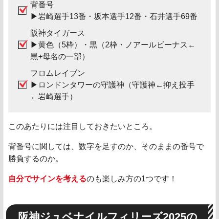
背番号
▶岩崎選手13番・坂本選手12番・石井選手69番
阪神タイガース
▶黄色（5枠）・黒（2枠・ノアールビーナス←
黒+母名の一部）
フロムレイブン
▶ロンドンタワーの守護神（守護神←抑え投手
←岩崎選手）
このあたりには注目しておきたいところ。
背番号に関しては、数字を足すのか、そのままの番号で
勝負するのか。
自分でサインを考える
のも楽しみ方の1つです！
阪神ジュベナイルフィリーズ2025の