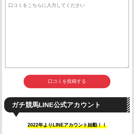
ガチ競馬LINE公式アカウント
2022年よりLINEアカウント始動！！