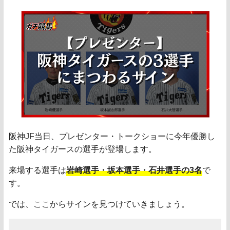
阪神JF当日、プレゼンター・トークショーに今年優勝し
た阪神タイガースの選手が登場します。
来場する選手は
岩崎選手・坂本選手・石井選手の3名
で
す。
では、ここからサインを見つけていきましょう。