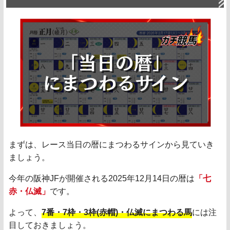
まずは、レース当日の暦にまつわるサインから見ていき
ましょう。
今年の阪神JFが開催される2025年12月14日の暦は
「七
赤・仏滅」
です。
よって、
7番・7枠・3枠(赤帽)・仏滅にまつわる馬
には注
目しておきましょう。