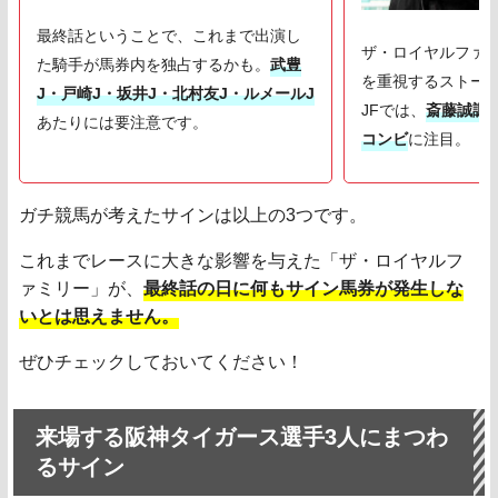
最終話ということで、これまで出演し
ザ・ロイヤルファ
た騎手が馬券内を独占するかも。
武豊
を重視するストー
J・戸崎J・坂井J・北村友J・ルメールJ
JFでは、
斎藤誠調
あたりには要注意です。
コンビ
に注目。（
ガチ競馬が考えたサインは以上の3つです。
これまでレースに大きな影響を与えた「ザ・ロイヤルフ
ァミリー」が、
最終話の日に何もサイン馬券が発生しな
いとは思えません。
ぜひチェックしておいてください！
来場する阪神タイガース選手3人にまつわ
るサイン