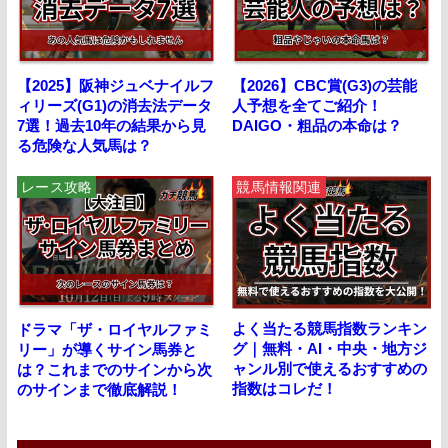
【2025】阪神ジュベナイルフ
【2026】CBC賞(G3)の芸能
ィリーズ(G1)の消去法データ
人予想を全てご紹介！
7選！過去10年の結果から見
DAIGO・粗品の本命は？
る危険な人気馬は？
レース攻略
競馬情報関連
よく当たる競馬指数ランキン
ドラマ「ザ・ロイヤルファミ
グ｜無料・AI・中央・地方ジ
リー」が導くサイン馬券と
ャンル別で使えるおすすめの
は？これまでのサインから次
指数はコレだ！
のサインまで徹底解説！