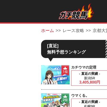
ホーム
レース攻略
京都大
[直近]
無料予想ランキング
カチウマの定理
- 直近の実績 -
新潟5R
3,405,800円
ウマくる。
- 直近の実績 -
札幌9R