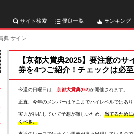
サイト検索
優良一覧
ランキング
賞典 サイン
【京都大賞典2025】要注意の
券を4つご紹介！チェックは必
今週の日曜日は、
京都大賞典(G2)
が開催されます。
正直、今年のメンバーはそこまでハイレベルではあり
実力が拮抗していて予想が難しいため、
当てるために
くべき。
直近のレースではサイン馬券が度々出現しているので