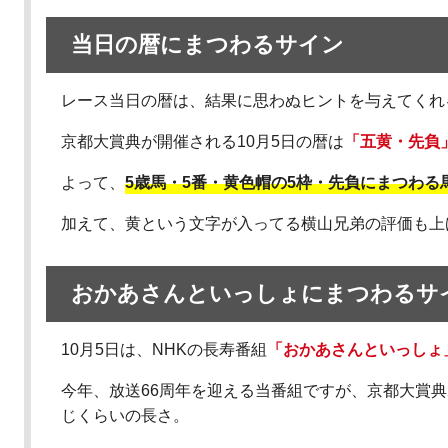
当日の暦にまつわるサイン
レース当日の暦は、結果に思わぬヒントを与えてくれ
京都大賞典が開催される10月5日の暦は
「五黄・先負
よって、
5歳馬・5番・黄色帽の5枠・先負にまつわる
加えて、黄という文字が入ってる横山兄弟の評価も上
おかあさんといっしょにまつわるサ
10月5日は、NHKの長寿番組
「おかあさんといっしょ
今年、放送66周年を迎える当番組ですが、京都大賞典2
じくらいの長さ。