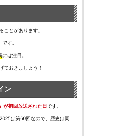
ることがあります。
」
です。
馬
には注目。
げておきましょう！
イン
」が初回放送された日
です。
025は第60回なので、歴史は同