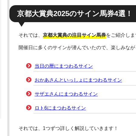
京都大賞典2025のサイン馬券4選！
それでは、
京都大賞典の注目サイン馬券
をご紹介しま
開催日に多くのサインが潜んでいたので、楽しみなが
当日の暦にまつわるサイン
おかあさんといっしょにまつわるサイン
サザエさんにまつわるサイン
ロト6にまつわるサイン
それでは、1つずつ詳しく解説していきます！