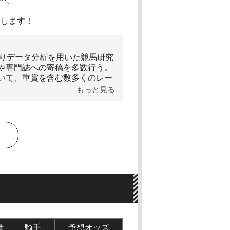
介します！
よりデータ分析を用いた競馬研究
や専門誌への寄稿を多数行う。
いて、重賞を含む数多くのレー
ら経験と知識をもとに、競馬に
もっと見る
競馬予想サイトの健全性を見極
ている。
量
騎手
予想オッズ