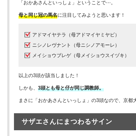
「おかあさんといっしょ」ということで⋯。
母と同じ冠の馬名
に注目してみようと思います！
アドマイヤテラ（母アドマイヤミヤビ）
ニシノレヴナント（母ニシノアモーレ）
メイショウブレゲ（母メイショウスイヅキ）
以上の3頭が該当しました！
しかも、
3頭とも母と仔が同じ調教師。
まさに「おかあさんといっしょ」の3頭なので、京都
サザエさんにまつわるサイン