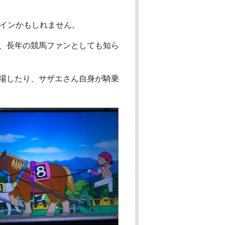
サインかもしれません。
、長年の競馬ファンとしても知ら
場したり、サザエさん自身が騎乗