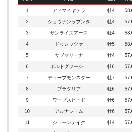
1
アドマイヤテラ
牡4
58.
2
ショウナンラプンタ
牡4
57.
3
サンライズアース
牡4
58.
4
ドゥレッツァ
牡5
58.
5
サブマリーナ
牡4
57.
6
ボルドグフーシュ
牡6
57.
7
ディープモンスター
牡7
57.
8
プラダリア
牡6
57.
9
ワープスピード
牡6
57.
10
アルナシーム
牡6
57.
11
ジューンテイク
牡4
57.