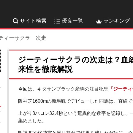
サイト検索
優良一覧
ランキング
ティーサクラ 次走
ジーティーサクラの次走は？血
来性を徹底解説
今回は、キタサンブラック産駒の注目牝馬
「ジーティ
阪神芝1600mの新馬戦でデビューした同馬は、直線
上がり3ハロン32.4秒という驚異的な数字を記録し
集めました。
阪神JFや桜花賞と同じ舞台で結果を残しただけに、