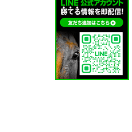
点数
10点未満
20点未満
30点未満
50点未満
特典
有
無
有料情報最安値
10,000円未満
30,000円未満
50,000円未満