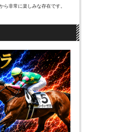
から非常に楽しみな存在です。