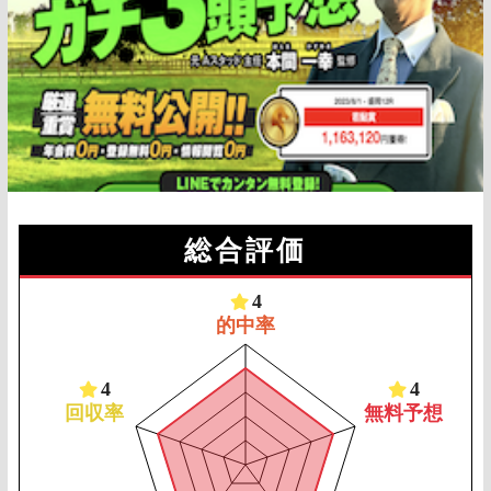
総合評価
4
的中率
4
4
回収率
無料予想