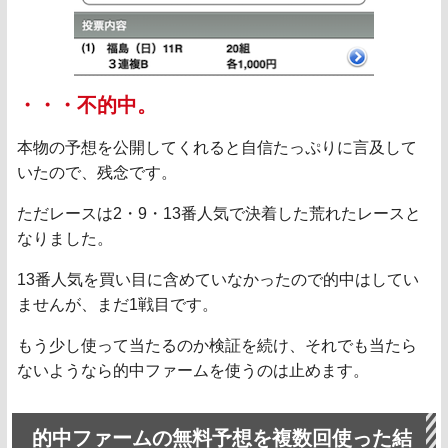
・・・不的中。
本物の予想を公開してくれると自信たっぷりに言及して
いたので、残念です。
ただレースは2・9・13番人気で決着した荒れたレースと
なりました。
13番人気を買い目に含めていなかったので的中はしてい
ませんが、まだ1戦目です。
もう少し使って当たるのか検証を続け、それでも当たら
ないようなら的中ファームを使うのは止めます。
的中ファームの無料予想を複数回使った結