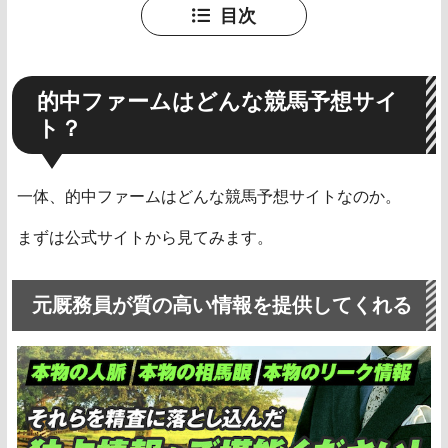
目次
馬に関する有益な情報発信、そして
競馬予想サイトの健全性を見極める
専門家として活動を展開している。
的中ファームはどんな競馬予想サイ
ト？
一体、的中ファームはどんな競馬予想サイトなのか。
まずは公式サイトから見てみます。
元厩務員が質の高い情報を提供してくれる