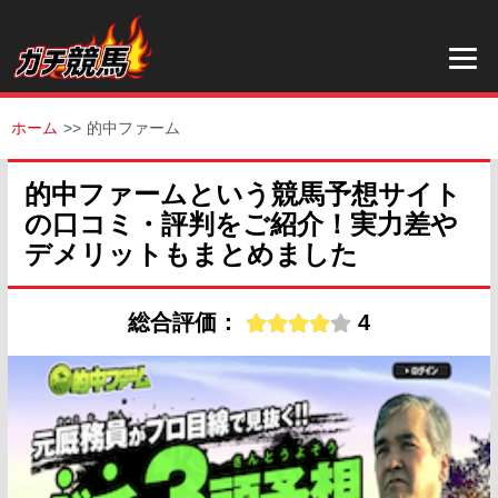
ホーム
的中ファーム
的中ファームという競馬予想サイト
の口コミ・評判をご紹介！実力差や
デメリットもまとめました
総合評価：
4