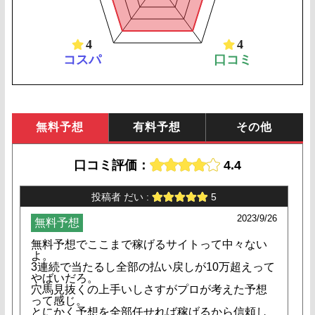
4
4
コスパ
口コミ
無料予想
有料予想
その他
口コミ評価：
4.4
投稿者
だい
:
5
2023/9/26
無料予想
無料予想でここまで稼げるサイトって中々ない
よ。
3連続で当たるし全部の払い戻しが10万超えって
やばいだろ。
穴馬見抜くの上手いしさすがプロが考えた予想
って感じ。
とにかく予想を全部任せれば稼げるから信頼し