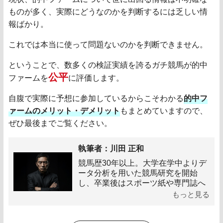
らいます。また当たる予想をお願いします！
ものが多く、実際にどうなのかを判断するには乏しい情
報ばかり。
投稿者
匿名
:
2
これでは本当に使って問題ないのかを判断できません。
2023/8/3
無料予想
3連単ボックス勧めているけど、120点とか多す
ということで、数多くの検証実績を誇るガチ競馬が的中
ぎだよ（笑）。自分で予想しても同じじゃん！
公平
ファームを
に評価します。
これなら敢えて使わないかな。
自腹で実際に予想に参加しているからこそわかる
的中フ
ァームのメリット・デメリット
もまとめていますので、
ぜひ最後までご覧ください。
執筆者：川田 正和
競馬歴30年以上。大学在学中よりデ
ータ分析を用いた競馬研究を開始
し、卒業後はスポーツ紙や専門誌へ
の寄稿を多数行う。過去に予想屋と
もっと見る
しても活動していて、重賞を含む数
多くのレースで万馬券を当ててき
た。これら経験と知識をもとに、競