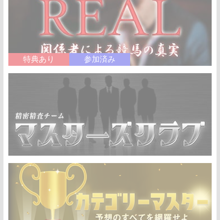
特典あり
参加済み