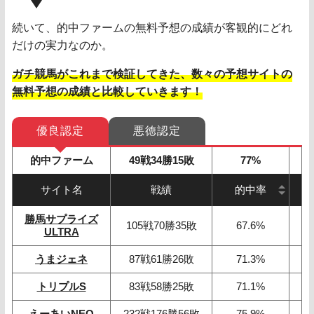
阪神11R
2023/12/23
○
39,600円
続いて、的中ファームの無料予想の成績が客観的にどれ
阪神11R
だけの実力なのか。
2023/12/17
×
0円
ガチ競馬がこれまで検証してきた、数々の予想サイトの
名古屋11R
2023/12/12
×
0円
無料予想の成績と比較していきます！
大井11R
2023/12/7
○
90,600円
優良認定
悪徳認定
京都11R
2023/11/25
○
116,500円
的中ファーム
49戦34勝15敗
77%
浦和11R
2023/11/23
○
19,000円
サイト名
戦績
的中率
京都11R
2023/11/19
○
309,300円
勝馬サプライズ
105戦70勝35敗
67.6%
ULTRA
門別12R
2023/11/9
○
84,100円
うまジェネ
87戦61勝26敗
71.3%
東京11R
2023/11/4
○
162,200円
トリプルS
83戦58勝25敗
71.1%
門別12R
2023/10/24
えーあいNEO
232戦176勝56敗
○
75.9%
6,400円