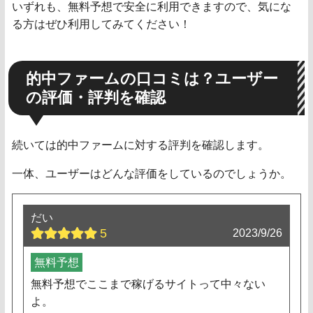
いずれも、無料予想で安全に利用できますので、気にな
札幌11R
リホラボ
101戦58勝43敗
58.4%
2023/8/6
×
0円
る方はぜひ利用してみてください！
シンケイバ
112戦75勝37敗
67.9%
新潟11R
2023/7/30
○
1,101,200円
OMAKASE
49戦34勝15敗
71.4%
川崎11R
的中ファームの口コミは？ユーザー
2023/7/26
○
164,900円
ウマドラ
78戦52勝26敗
69.2%
の評価・評判を確認
船橋11R
2023/7/25
○
38,300円
ウマミル
182戦122勝60敗
68.1%
中京11R
続いては的中ファームに対する評判を確認します。
うま遊勝
89戦66勝23敗
76.4%
2023/7/23
○
44,200円
サラコレ
札幌11R
223戦170勝53敗
81.2%
一体、ユーザーはどんな評価をしているのでしょうか。
2023/7/22
○
177,000円
スーパーマンバケ
函館11R
60戦43勝17敗
71.7%
2023/7/16
○
42,100円
ン
だい
5
2023/9/26
福島11R
STAR☆競馬
244戦190勝54敗
78.7%
2023/7/9
×
0円
無料予想
タイムマシン
379戦281勝98敗
75.2%
無料予想でここまで稼げるサイトって中々ない
みどりの的中らん
67戦48勝19敗
73.1%
よ。
ど