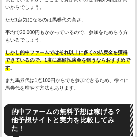
中京11R
2024/3/24
○
100,200円
いからでしょう。
中山11R
ただ1点気になるのは馬券代の高さ。
2024/3/17
×
0円
阪神11R
平均で20,000円もかかっているので、参加をためらう方
2024/3/10
×
0円
もいるでしょう。
浦和11R
2024/2/21
○
24,200円
しかし的中ファームではそれ以上に多くの払戻金を獲得
できているので、1度に高額払戻金を狙うならおすすめで
○
15,900円
2024/2/20
高知9R
す
。
名古屋11R
2024/2/15
○
38,100円
また馬券代は1点100円からでも参加できるため、徐々に
大井11R
2024/2/14
○
57,600円
馬券代を増やす方法もあります。
中山11R
2024/1/21
○
33,200円
的中ファームの無料予想は稼げる？
京都11R
2024/1/14
×
0円
他予想サイトと実力を比較してみ
た！
笠松10R
2024/1/9
×
0円