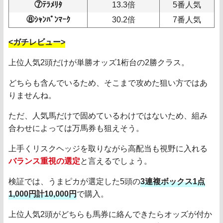
⑦ﾃﾗﾒﾘﾀ
13.3倍
5番人気
⑧ｼｬﾝﾊﾟﾝﾏｰｸ
30.2倍
7番人気
<ガチレビュー>
上位人気2頭だけが単勝オッズ1桁台の2勝クラス。
どちらも含んでいるため、そこまで攻めた狙い方ではあ
りませんね。
ただ、人気馬だけで固めているわけではないため、組み
合わせによっては万馬券も狙えそう。
上手くリスクヘッジを取りながら高配当も視野に入れる
バランス重視の選定
と言えるでしょう。
検証では、うまピカが選定した5頭の
3連複ボックス1点
1,000円計10,000円
で購入。
上位人気2頭がどちらも馬券に絡んできたらオッズが付か