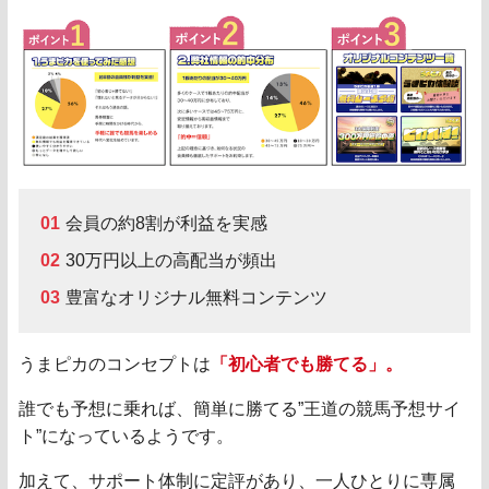
会員の約8割が利益を実感
30万円以上の高配当が頻出
豊富なオリジナル無料コンテンツ
うまピカのコンセプトは
「初心者でも勝てる」。
誰でも予想に乗れば、簡単に勝てる”王道の競馬予想サイ
ト”になっているようです。
加えて、サポート体制に定評があり、一人ひとりに専属