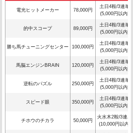
土日4鞍/3連単
電光ヒットメーカー
78,000円
(5,000円以内)
土日4鞍/3連単
的中スコープ
89,000円
(5,000円以内)
土日4鞍/3連単
勝ち馬チューニングセンター
100,000円
(5,000円以内)
土日4鞍/3連単
馬脳エンジンBRAIN
120,000円
(5,000円以内)
土日4鞍/3連単
逆転のパズル
250,000円
(5,000円以内)
土日4鞍/3連単
スピード眼
350,000円
(5,000円以内)
火水木2鞍/3連単
チホウのチカラ
50,000円
(10,000円以内)