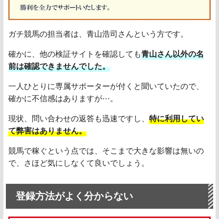
だろうな（笑）
ガチ競馬の担当者は、青山浩司さんという方です。
確かに、他の検証サイトを確認しても
青山さん以外の名
前は確認できませんでした。
一人ひとりに専属サポーターが付くと聞いていたので、
確かに不信感はありますが⋯。
現状、問い合わせの返答も迅速ですし、
特に利用してい
て弊害はありません。
競馬で稼ぐという点では、そこまで大きな影響は無いの
で、さほど気にしなくて良いでしょう。
登録方法がよく分からない