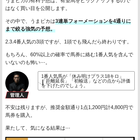
うまピカの有料予想は、有望馬をピックアップするので
はなく買い目を公開します。
その中で、うまピカは
3連単フォーメーションを4通りに
まで絞る強気の予想。
2.3.4番人気の3頭ですが、1頭でも飛んだら終わりです。
もちろん、60%以上の確率で馬券に絡む1番人気を含んで
いないのも怖い⋯。
1番人気馬が「休み明けプラス18キロ」
「距離延長」「初輸送」などの点から評価
を下げたのでしょう。
不安は残りますが、推奨金額通り1点1,200円計4,800円で
馬券を購入。
果たして、気になる結果は⋯