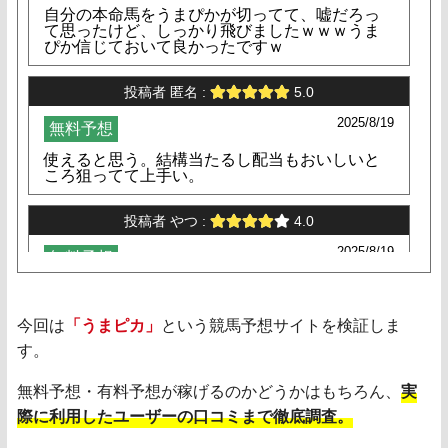
自分の本命馬をうまぴかが切ってて、嘘だろっ
て思ったけど、しっかり飛びましたｗｗｗうま
ぴか信じておいて良かったですｗ
投稿者
匿名
:
5.0
2025/8/19
無料予想
使えると思う。結構当たるし配当もおいしいと
ころ狙ってて上手い。
投稿者
やつ
:
4.0
2025/8/19
無料予想
できれば無料予想の買い目も決めていただきた
いところだけど、期待指数高い馬はちゃんと走
るから良しとするかｗｗ3連複か3連単が無難か
今回は
「うまピカ」
という競馬予想サイトを検証しま
なｗ
す。
投稿者
なおすけ
:
5.0
無料予想・有料予想が稼げるのかどうかはもちろん、
実
2025/8/19
際に利用したユーザーの口コミまで徹底調査。
無料予想