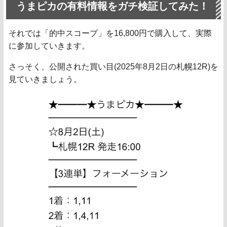
うまピカの有料情報をガチ検証してみた！
それでは「的中スコープ」を16,800円で購入して、実際
に参加していきます。
さっそく、公開された買い目(2025年8月2日の札幌12R)を
見ていきましょう。