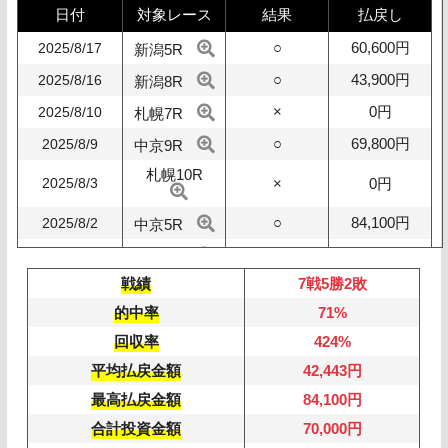
日付
対象レース
結果
払戻し
○
60,600円
2025/8/17
新潟5R
○
43,900円
2025/8/16
新潟8R
×
0円
2025/8/10
札幌7R
○
69,800円
2025/8/9
中京9R
札幌10R
2025/8/3
×
0円
○
84,100円
2025/8/2
中京5R
○
38,700円
2025/7/27
新潟6R
戦績
7戦5勝2敗
的中率
71%
回収率
424%
平均払戻金額
42,443円
最高払戻金額
84,100円
合計投資金額
70,000円