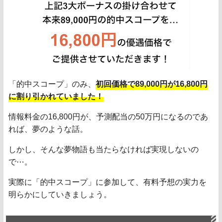
「的中スコープ」のみ、
初回価格で89,000円が16,800円
に割り引かれていました！
情報料金の16,800円が、予測配当の50万円になるのであ
れば、夢のような話。
しかし、そんな夢物語も当たらなければ実現しないの
で⋯。
実際に「的中スコープ」に参加して、有料予想の実力を
明らかにしていきましょう。