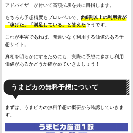
アドバイザーが付いて高額払戻を共に目指します。
もちろん予想精度もプロレベルで、
約8割以上の利用者が
「稼げた」「満足している」と答えた
そうです。
これが事実であれば、間違いなく利用する価値のある予
想サイト。
真相を明らかにするためにも、実際に予想に参加し利用
価値があるかどうか確かめていきましょう！
うまピカの無料予想について
まずは、うまピカの無料予想の概要から確認していきま
す。