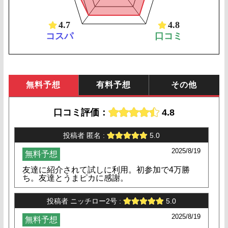
4.7
4.8
コスパ
口コミ
無料予想
有料予想
その他
口コミ評価：
4.8
投稿者
匿名
:
5.0
2025/8/19
無料予想
友達に紹介されて試しに利用。初参加で4万勝
ち。友達とうまピカに感謝。
投稿者
ニッチロー2号
:
5.0
2025/8/19
無料予想