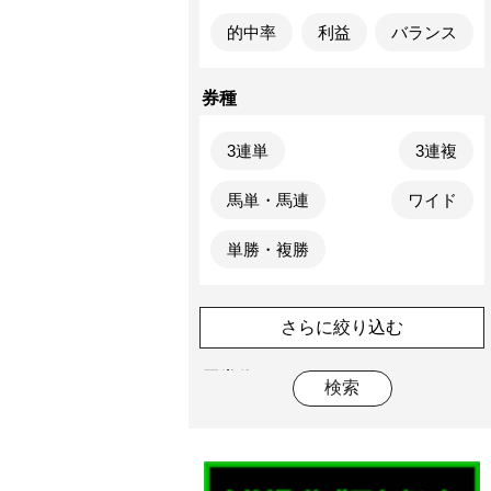
的中率
利益
バランス
券種
3連単
3連複
馬単・馬連
ワイド
単勝・複勝
さらに絞り込む
馬券代
検索
2万円未満
15,000円未満
10,000円未満
5,000円未満