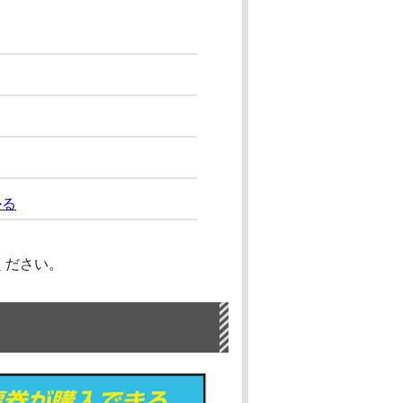
かる
ください。