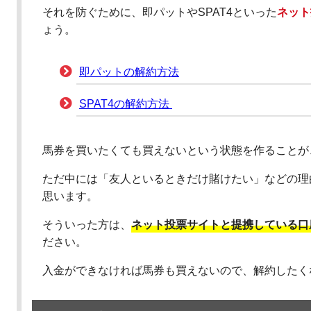
それを防ぐために、即パットやSPAT4といった
ネット
ょう。
即パットの解約方法
SPAT4の解約方法
馬券を買いたくても買えないという状態を作ることが
ただ中には「友人といるときだけ賭けたい」などの理
思います。
そういった方は、
ネット投票サイトと提携している口
ださい。
入金ができなければ馬券も買えないので、解約したく