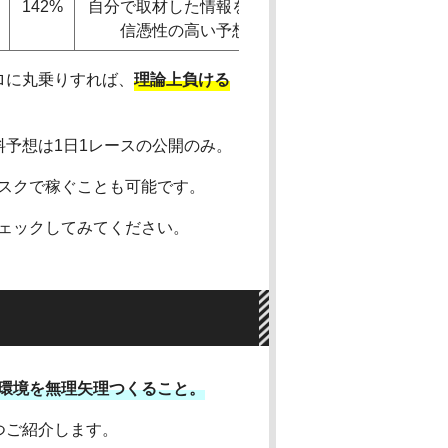
142%
自分で取材した情報を基にしているため
信憑性の高い予想を閲覧可能。
ロに丸乗りすれば、
理論上負ける
料予想は1日1レースの公開のみ。
スクで稼ぐことも可能です。
ェックしてみてください。
環境を無理矢理つくること。
つご紹介します。