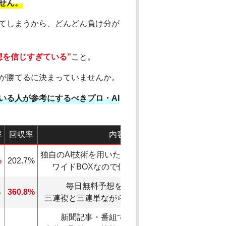
せん。
てしまうから、どんどん負け分が
想を信じすぎている”
こと。
が勝てるに決まっていませんか。
いる人が参考にするべきプロ・AI
率
回収率
内容
独自のAI技術を用いた予想で的中を連発！
%
202.7%
ワイドBOXなので低リスクで稼げる
毎日無料予想を1レース公開
%
360.8%
三連複と三連単ながら安定して稼げる！
新聞記事・番組で予想を公開！