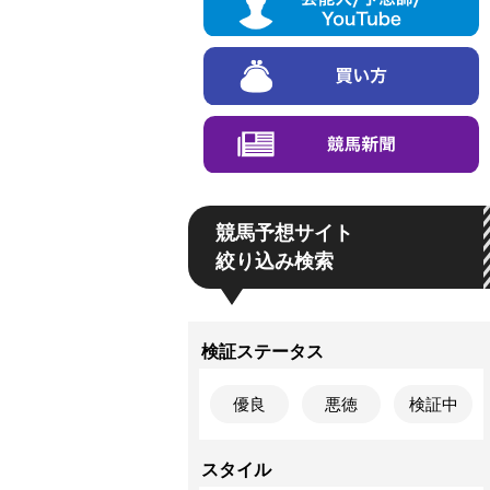
競馬予想サイト
絞り込み検索
検証ステータス
優良
悪徳
検証中
スタイル