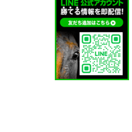
点数
10点未満
20点未満
30点未満
50点未満
特典
有
無
有料情報最安値
10,000円未満
30,000円未満
50,000円未満