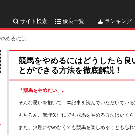
サイト検索
優良一覧
ランキング
 やめるには
競馬をやめるにはどうしたら良
とができる方法を徹底解説！
「競馬をやめたい」。
そんな思いを抱いて、本記事を読んでいただいている
もちろん、無理矢理にでも競馬をやめる方法はいくら
また、無理にやめなくても競馬を楽しめることも忘れ