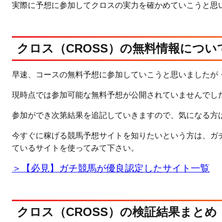
実際に予想に参加してクロスの実力を確かめていこうと思
クロス（CROSS）の無料情報につい
早速、コースの無料予想に参加していこうと思いましたが
現時点では参加可能な無料予想が公開されていませんでし
参加ができ次第結果を追記していきますので、気になる方
今すぐに稼げる競馬予想サイトを知りたいという方は、ガ
ているサイトを使ってみて下さい。
＞【必見】ガチ競馬が優良認定したサイト一覧
クロス（CROSS）の検証結果まとめ