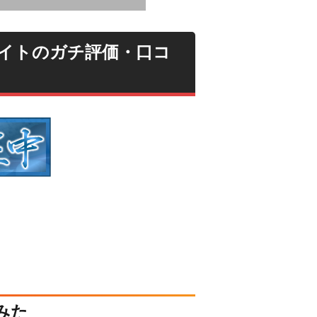
サイトのガチ評価・口コ
みた