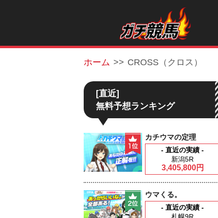
ホーム
CROSS（クロス）
[直近]
無料予想ランキング
カチウマの定理
- 直近の実績 -
新潟5R
3,405,800円
ウマくる。
- 直近の実績 -
札幌9R