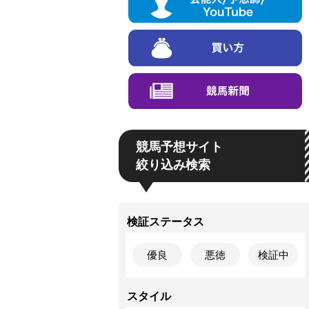
競馬予想サイト
絞り込み検索
検証ステータス
優良
悪徳
検証中
スタイル