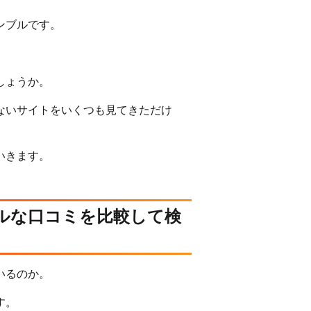
ンブルです。
しょうか。
ないサイトをいくつも見てきただけ
いきます。
アルな口コミを比較して検
いるのか。
す。