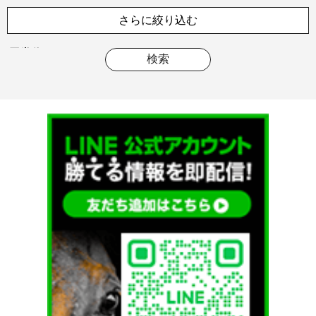
さらに絞り込む
馬券代
検索
2万円未満
15,000円未満
10,000円未満
5,000円未満
点数
10点未満
20点未満
30点未満
50点未満
特典
有
無