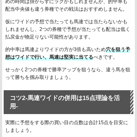
めの時間は掛からずにラクかもしれませんが、的中率も
配当中央値も違う券種でその戦法はおすすめしません。
仮にワイドの予想で当たっても馬連では当たらないかも
しれませんし、2つの券種で予想が当たっても配当は低く
払戻金が物足りない可能性があります。
的中率は馬連よりワイドの方が3倍も高いため
穴を狙う予
想はワイドで行い、馬連は堅実に当てる
べきです。
せっかく2つの券種で勝率アップを狙うなら、違う馬を狙
って勝ちを掴み取りましょう。
コツ2‐馬連ワイドの併用は15点理論を活
用‐
実際に予想をする際の買い目の点数は合計15点を目安に
しましょう。