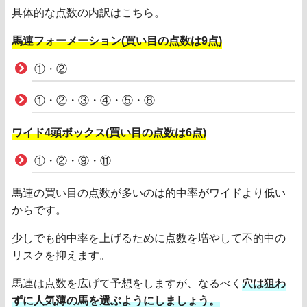
具体的な点数の内訳はこちら。
馬連フォーメーション(買い目の点数は9点)
①・②
①・②・③・④・⑤・⑥
ワイド4頭ボックス(買い目の点数は6点)
①・②・⑨・⑪
馬連の買い目の点数が多いのは的中率がワイドより低い
からです。
少しでも的中率を上げるために点数を増やして不的中の
リスクを抑えます。
馬連は点数を広げて予想をしますが、なるべく
穴は狙わ
ずに人気薄の馬を選ぶようにしましょう。