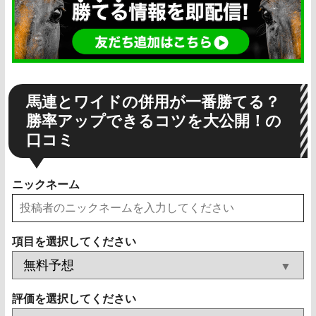
馬連とワイドの併用が一番勝てる？
勝率アップできるコツを大公開！の
口コミ
ニックネーム
項目を選択してください
評価を選択してください