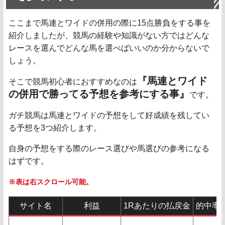
ここまで馬連とワイドの併用の際に15点勝負をする事を
紹介しましたが、競馬の経験や知識がない方ではどんな
レースを選んでどんな馬を選べばいいのか分からないで
しょう。
『馬連とワイド
そこで競馬初心者におすすめなのは
の併用で勝ってる予想を参考にする事』
です。
ガチ競馬は馬連とワイドの予想をして好成績を残してい
る予想を3つ紹介します。
自身の予想をする際のレース選びや馬選びの参考になる
はずです。
※表は右スクロール可能。
サイト名
利益
1Rあたりの払戻金
的中率