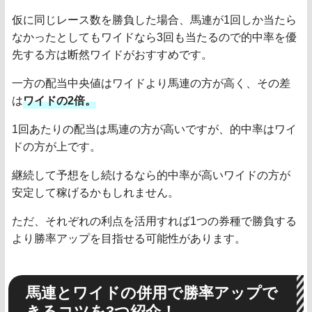
仮に同じレース数を勝負した場合、馬連が1回しか当たら
なかったとしてもワイドなら3回も当たるので的中率を優
先する方は断然ワイドがおすすめです。
一方の配当中央値はワイドより馬連の方が高く、その差
は
ワイドの2倍。
1回あたりの配当は馬連の方が高いですが、的中率はワイ
ドの方が上です。
継続して予想をし続けるなら的中率が高いワイドの方が
安定して稼げるかもしれません。
ただ、それぞれの利点を活用すれば1つの券種で勝負する
より勝率アップを目指せる可能性があります。
馬連とワイドの併用で勝率アップで
きるコツを3つ紹介！