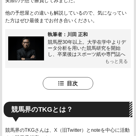
実際の予想で勝負してみました。
他の予想屋との違いも解説しているので、気になってい
た方はぜひ最後までお付き合いください。
執筆者：川田 正和
競馬歴30年以上。大学在学中よりデ
ータ分析を用いた競馬研究を開始
し、卒業後はスポーツ紙や専門誌へ
の寄稿を多数行う。過去に予想屋と
もっと見る
しても活動していて、重賞を含む数
多くのレースで万馬券を当ててき
た。これら経験と知識をもとに、競
目次
馬に関する有益な情報発信、そして
競馬予想サイトの健全性を見極める
専門家として活動を展開している。
競馬界のTKGとは？
競馬界のTKGさんは、X（旧Twitter）とnoteを中心に活動