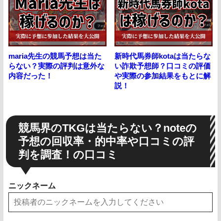
maria先生の競馬予想は当た
新時代馬券師kotaは当たらな
らない？実際の評判は意外な
い詐欺予想師？口コミの評価
内容だった！
や実際の参加結果をもとに解
説！
競馬界のTKGは当たらない？noteの
予想の回収率・的中率や口コミの評
判を調査！の口コミ
ニックネーム