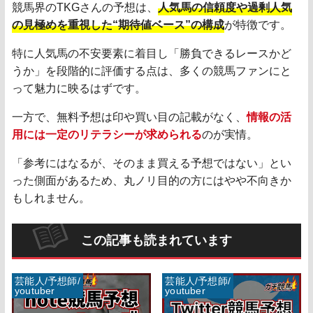
競馬界のTKGさんの予想は、
人気馬の信頼度や過剰人気
の見極めを重視した“期待値ベース”の構成
が特徴です。
特に人気馬の不安要素に着目し「勝負できるレースかど
うか」を段階的に評価する点は、多くの競馬ファンにと
って魅力に映るはずです。
一方で、無料予想は印や買い目の記載がなく、
情報の活
用には一定のリテラシーが求められる
のが実情。
「参考にはなるが、そのまま買える予想ではない」とい
った側面があるため、
丸ノリ目的の方にはやや不向き
か
もしれません。
この記事も読まれています
芸能人/予想師/
芸能人/予想師/
youtuber
youtuber