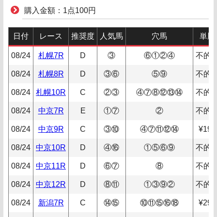
りがたい。推奨度ごとに分かれてるから、狙
購入金額：1点100円
うかどうかの判断がしやすい。
日付
レース
推奨度
人気馬
穴馬
単勝
08/24
札幌7R
D
③
⑥①②④
不的
08/24
札幌8R
D
③⑥
⑤⑨
不的
08/24
札幌10R
C
②③
④⑦⑧⑫⑬⑭
不的
08/24
中京7R
E
①⑦
②
不的
08/24
中京9R
C
③⑩
④⑦⑪⑫⑭
¥190
08/24
中京10R
D
④⑯
①⑤⑥⑨
不的
08/24
中京11R
D
⑥⑦
⑧
不的
08/24
中京12R
D
⑧⑪
①③⑨②
不的
08/24
新潟7R
C
⑭⑮
⑩⑪⑮⑯⑱
¥290