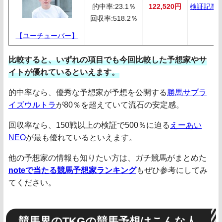
的中率:23.1％
122,520円
検証記事
回収率:518.2％
【ユーチューバー】
比較すると、いずれの項目でも今回比較した予想家やサ
イトが優れているといえます。
的中率なら、優秀な予想家が予想を公開する
勝馬サプラ
イズウルトラ
が80％を超えていて流石の安定感。
回収率なら、150戦以上の検証で500％に迫る
えーあい
NEO
が最も優れているといえます。
他の予想家の情報も知りたい方は、ガチ競馬がまとめた
noteで当たる競馬予想家ランキング
もぜひ参考にしてみ
てください。
競馬界のTKGの競馬予想はこんな人