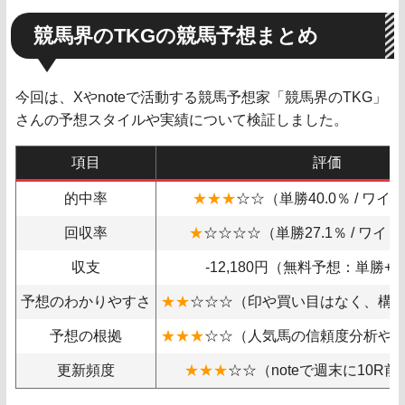
競馬界のTKGの競馬予想まとめ
今回は、Xやnoteで活動する競馬予想家「競馬界のTKG」
さんの予想スタイルや実績について検証しました。
項目
評価
的中率
★★★
☆☆（単勝40.0％ / ワイド
回収率
★
☆☆☆☆（単勝27.1％ / ワイド3
収支
-12,180円（無料予想：単勝+
予想のわかりやすさ
★★
☆☆☆（印や買い目はなく、構
予想の根拠
★★★
☆☆（人気馬の信頼度分析や
更新頻度
★★★
☆☆（noteで週末に10R