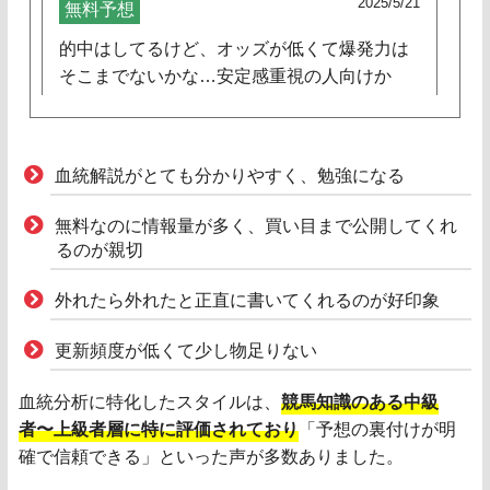
2025/5/21
無料予想
的中はしてるけど、オッズが低くて爆発力は
そこまでないかな…安定感重視の人向けか
も。
投稿者
馬場改修工事見守り隊
:
5.0
血統解説がとても分かりやすく、勉強になる
2025/5/17
無料予想
無料なのに情報量が多く、買い目まで公開してくれ
本命以外の推奨馬も丁寧に分析してあって、
るのが親切
買い目を組み立てるときの判断材料になる。
外れたら外れたと正直に書いてくれるのが好印象
投稿者
ギャン民Lv35
:
5.0
更新頻度が低くて少し物足りない
2025/4/4
無料予想
無料予想とは思えないほど内容が濃い。印だ
血統分析に特化したスタイルは、
競馬知識のある中級
けでなく、評価理由が書かれているのがあり
者〜上級者層に特に評価されており
「予想の裏付けが明
がたい。
確で信頼できる」といった声が多数ありました。