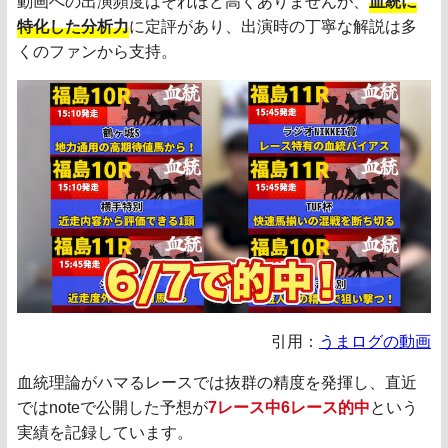
動画への出演頻度はそれほど高くありませんが、
血統に
特化した分析力
に定評があり、出演時の丁寧な解説は多
くのファンから支持。
引用：
うまログの動画
血統理論がハマるレースでは抜群の精度を発揮し、
直近
ではnoteで公開した予想が
7レース中6レース的中
という
実績を記録しています。