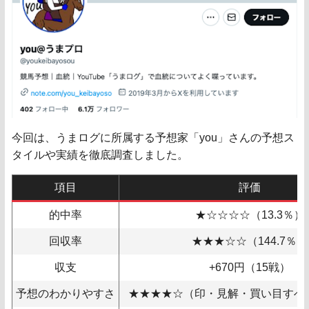
今回は、うまログに所属する予想家「you」さんの予想ス
タイルや実績を徹底調査しました。
項目
評価
的中率
★☆☆☆☆（13.3％）
回収率
★★★☆☆（144.7％）
収支
+670円（15戦）
予想のわかりやすさ
★★★★☆（印・見解・買い目すべ