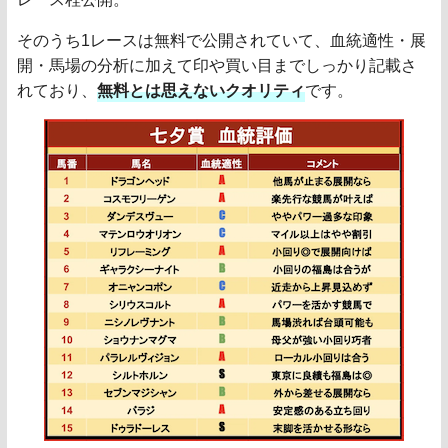
そのうち1レースは無料で公開されていて、血統適性・展
開・馬場の分析に加えて印や買い目までしっかり記載さ
れており、
無料とは思えないクオリティ
です。