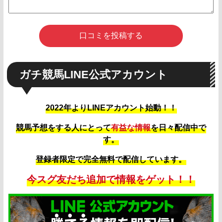
ガチ競馬LINE公式アカウント
2022年よりLINEアカウント始動！！
競馬予想をする人にとって
有益な情報
を日々配信中で
す。
登録者限定で完全無料で配信しています。
今スグ友だち追加で情報をゲット！！