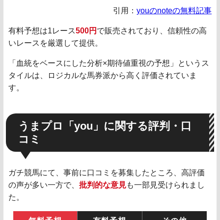
引用：
youのnoteの無料記事
有料予想は1レース
500円
で販売されており、信頼性の高
いレースを厳選して提供。
「血統をベースにした分析×期待値重視の予想」
というス
タイルは、ロジカルな馬券派から高く評価されていま
す。
うまプロ「you」に関する評判・口
コミ
ガチ競馬にて、事前に口コミを募集したところ、高評価
の声が多い一方で、
批判的な意見
も一部見受けられまし
た。