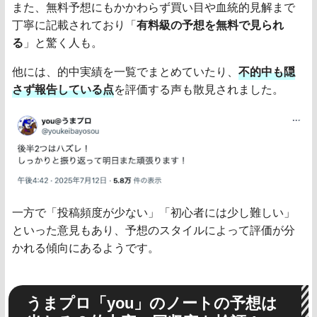
また、無料予想にもかかわらず買い目や血統的見解まで
丁寧に記載されており「
有料級の予想を無料で見られ
る
」と驚く人も。
他には、的中実績を一覧でまとめていたり、
不的中も隠
さず報告している点
を評価する声も散見されました。
一方で「投稿頻度が少ない」「初心者には少し難しい」
といった意見もあり、予想のスタイルによって評価が分
かれる傾向にあるようです。
うまプロ「you」のノートの予想は