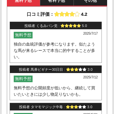
無料予想
有料予想
その他
口コミ評価：
4.2
投稿者
くるみパン党
:
5.0
2025/7/17
無料予想
独自の血統評価が参考になります。似たよう
な馬が来るレースで本当に的中することが多
い。
投稿者
馬券ビギナー30日目
:
3.0
2025/7/12
無料予想
無料予想の公開頻度が低いから、継続して買
いたいときには少し物足りないかも。
投稿者
タマモマジック中毒
:
3.0