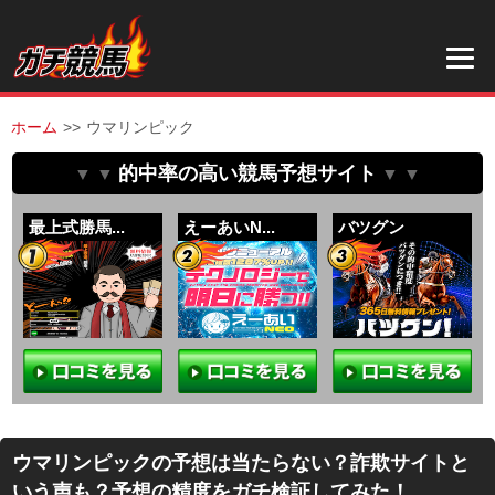
ホーム
ウマリンピック
的中率の高い競馬予想サイト
▼ ▼
▼ ▼
最上式勝馬...
えーあいN...
バツグン
ウマリンピックの予想は当たらない？詐欺サイトと
いう声も？予想の精度をガチ検証してみた！