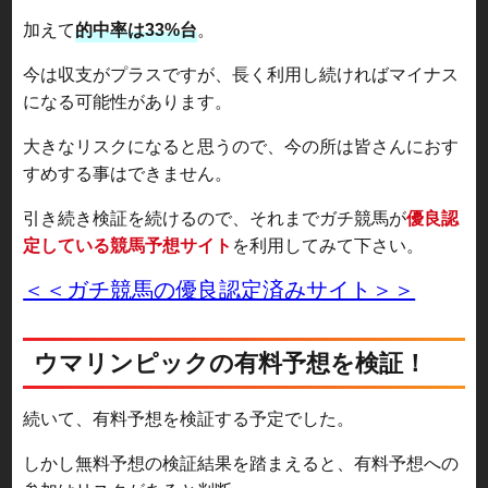
加えて
的中率は33%台
。
今は収支がプラスですが、長く利用し続ければマイナス
になる可能性があります。
大きなリスクになると思うので、今の所は皆さんにおす
すめする事はできません。
引き続き検証を続けるので、それまでガチ競馬が
優良認
定している競馬予想サイト
を利用してみて下さい。
＜＜ガチ競馬の優良認定済みサイト＞＞
ウマリンピックの有料予想を検証！
続いて、有料予想を検証する予定でした。
しかし無料予想の検証結果を踏まえると、有料予想への