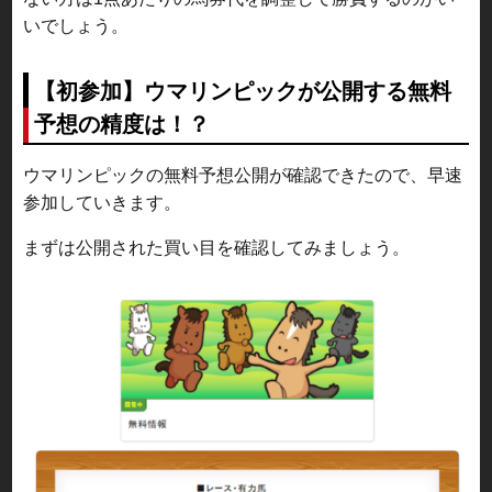
いでしょう。
【初参加】ウマリンピックが公開する無料
予想の精度は！？
ウマリンピックの無料予想公開が確認できたので、早速
参加していきます。
まずは公開された買い目を確認してみましょう。