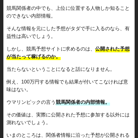
競馬関係者の中でも、上位に位置する人物しか知ること
のできない内部情報。
そんな情報を元にした予想がタダで手に入るのなら、有
益性は高いでしょう。
しかし、競馬予想サイトに求めるのは、
公開された予想
が当たって稼げるのか。
当たらないということになると話になりません。
例え、100万円する情報でも結果が付いてこなければ意
味はない。
ウマリンピックの言う
競馬関係者の内部情報。
その価値は、実際に公開された予想に参加する以外には
測れないでしょう。
いまのところは、関係者情報に沿った予想が公開される