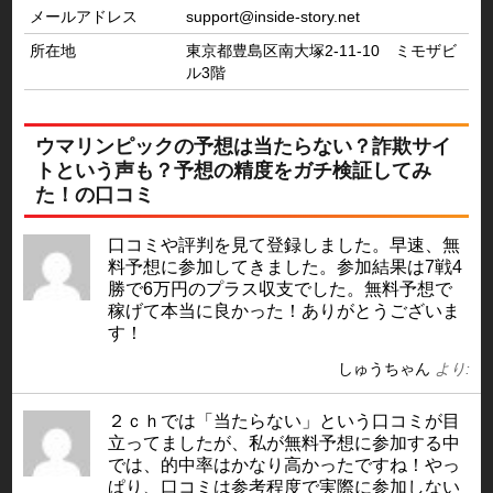
メールアドレス
support@inside-story.net
所在地
東京都豊島区南大塚2-11-10 ミモザビ
ル3階
ウマリンピックの予想は当たらない？詐欺サイ
トという声も？予想の精度をガチ検証してみ
た！の口コミ
口コミや評判を見て登録しました。早速、無
料予想に参加してきました。参加結果は7戦4
勝で6万円のプラス収支でした。無料予想で
稼げて本当に良かった！ありがとうございま
す！
しゅうちゃん
より:
２ｃｈでは「当たらない」という口コミが目
立ってましたが、私が無料予想に参加する中
では、的中率はかなり高かったですね！やっ
ぱり、口コミは参考程度で実際に参加しない