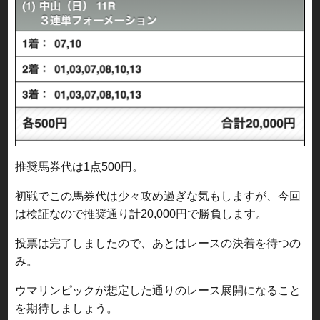
推奨馬券代は1点500円。
初戦でこの馬券代は少々攻め過ぎな気もしますが、今回
は検証なので推奨通り計20,000円で勝負します。
投票は完了しましたので、あとはレースの決着を待つの
み。
ウマリンピックが想定した通りのレース展開になること
を期待しましょう。