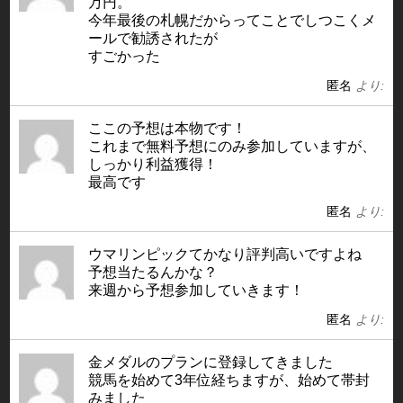
万円。
今年最後の札幌だからってことでしつこくメ
ールで勧誘されたが
すごかった
匿名
より:
ここの予想は本物です！
これまで無料予想にのみ参加していますが、
しっかり利益獲得！
最高です
匿名
より:
ウマリンピックてかなり評判高いですよね
予想当たるんかな？
来週から予想参加していきます！
匿名
より:
金メダルのプランに登録してきました
競馬を始めて3年位経ちますが、始めて帯封
みました