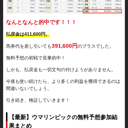
なんとなんと的中です！！！
払戻金は411,600円。
391,600円
馬券代を差し引いても
のプラスでした。
無料予想の初戦で見事的中！
しかも、払戻金も一切文句の付けようがありません。
今後も使い続けたら、より多くの利益を獲得できるのは
間違いないでしょう。
引き続き、検証していきます！
【最新】ウマリンピックの無料予想参加結
果まとめ