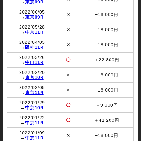
→
東京09R
2022/06/05
✕
−18,000円
→
東京09R
2022/05/28
✕
−18,000円
→
中京11R
2022/04/03
✕
−18,000円
→
阪神11R
2022/03/26
◯
＋22,800円
→
中山11R
2022/02/20
✕
−18,000円
→
東京10R
2022/02/05
✕
−18,000円
→
東京11R
2022/01/29
◯
＋9,000円
→
中京10R
2022/01/22
◯
＋42,200円
→
中京11R
2022/01/09
✕
−18,000円
→
中京11R