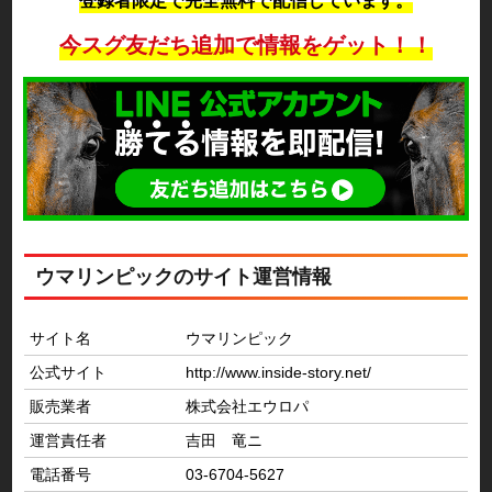
登録者限定で完全無料で配信しています。
今スグ友だち追加で情報をゲット！！
ウマリンピックのサイト運営情報
サイト名
ウマリンピック
公式サイト
http://www.inside-story.net/
販売業者
株式会社エウロパ
運営責任者
吉田 竜ニ
電話番号
03-6704-5627