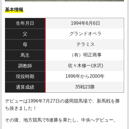
基本情報
生年月日
1994年6月6日
グランドオペラ
父
テラミス
母
（有）明正商事
馬主
佐々木修一(水沢)
調教師
1996年から2000年
現役時期
35戦23勝
通算成績
デビューは1996年7月27日の盛岡競馬場で、新馬戦を勝
ち抜きました！
その後、地方競馬で6連勝を果たし、中央へデビュー。