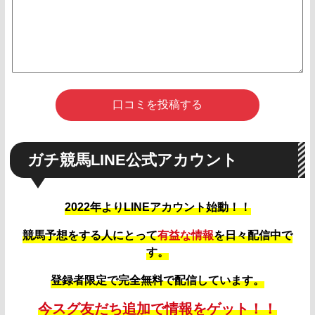
ガチ競馬LINE公式アカウント
2022年よりLINEアカウント始動！！
競馬予想をする人にとって
有益な情報
を日々配信中で
す。
登録者限定で完全無料で配信しています。
今スグ友だち追加で情報をゲット！！