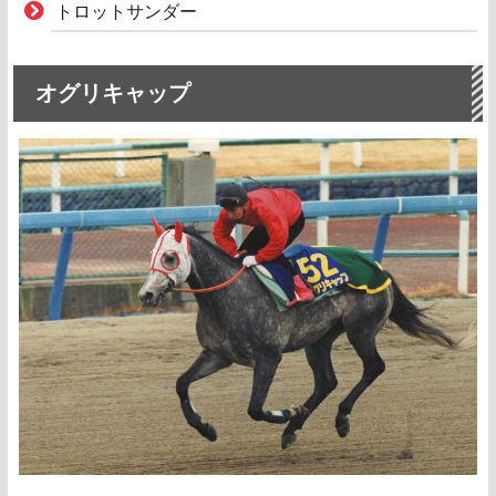
トロットサンダー
オグリキャップ