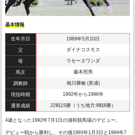
基本情報
生年月日
1989年5月10日
ダイナコスモス
父
ラセーヌワンダ
母
藤本照男
馬主
相川勝敏 (美浦)
調教師
1992年から1996年
現役時期
22戦15勝（うち地方:9戦8勝）
通算成績
4歳となった1992年7月1日の浦和競馬場のデビュー。
デビュー戦から勝利し、その後1993年1月3日と1994年7