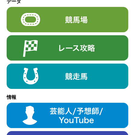
データ
情報