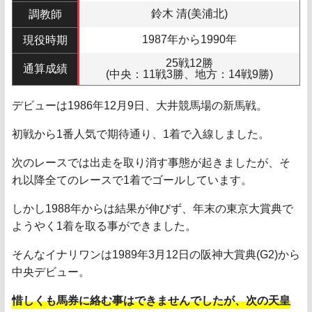
鈴木 清(美浦北)
調教師
1987年から1990年
現役時期
25戦12勝
通算成績
(中央：11戦3勝、地方：14戦9勝)
デビューは1986年12月9日、大井競馬場の新馬戦。
初戦から1番人気で期待通り、1着で入線しました。
次のレースでは出走を取り消す事態が起きましたが、そ
れ以降全てのレースで1着でゴールしています。
しかし1988年からは結果が伸びず、年末の東京大賞典で
ようやく1着を取る事ができました。
そんなイナリワンは1989年3月12日の阪神大賞典(G2)から
中央デビュー。
惜しくも馬券に絡む事はできませんでしたが、次の天皇