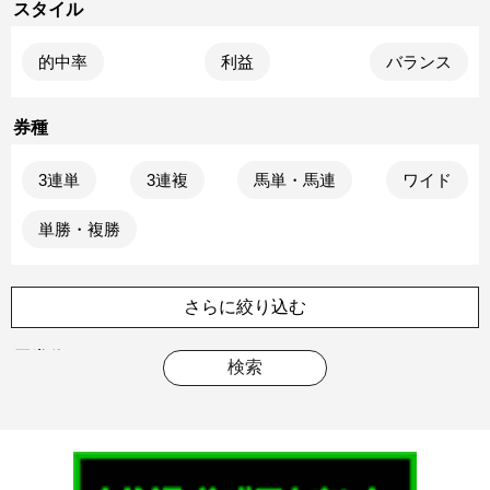
スタイル
的中率
利益
バランス
券種
3連単
3連複
馬単・馬連
ワイド
単勝・複勝
さらに絞り込む
馬券代
検索
2万円未満
15,000円未満
10,000円未満
5,000円未満
点数