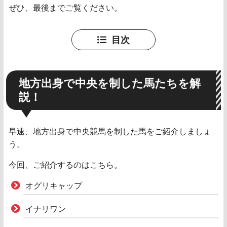
ぜひ、最後までご覧ください。
目次
地方出身で中央を制した馬たちを解
説！
早速、地方出身で中央競馬を制した馬をご紹介しましょ
う。
今回、ご紹介するのはこちら。
オグリキャップ
イナリワン