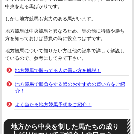
中央を走る馬ばかりです。
しかし地方競馬も実力のある馬がいます。
地方競馬は中央競馬と異なるため、馬の他に特徴や勝ち
方を知っておけば勝負の時に役立つはずです。
地方競馬について知りたい方は他の記事で詳しく解説し
ているので、参考にしてみて下さい。
地方競馬で勝ってる人の買い方を解説！
地方競馬で勝負をする際のおすすめの買い方をご紹
介！
よく当たる地方競馬予想をご紹介！
地方から中央を制した馬たちの成り