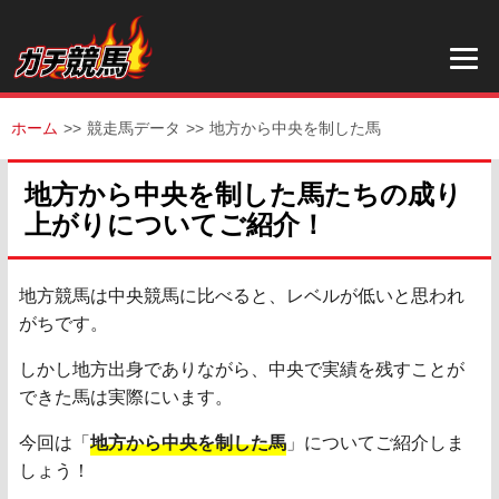
ホーム
競走馬データ
地方から中央を制した馬
地方から中央を制した馬たちの成り
上がりについてご紹介！
地方競馬は中央競馬に比べると、レベルが低いと思われ
がちです。
しかし地方出身でありながら、中央で実績を残すことが
できた馬は実際にいます。
今回は「
地方から中央を制した馬
」についてご紹介しま
しょう！